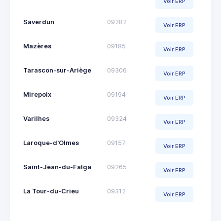
Voir ERP
Saverdun
09282
Voir ERP
Mazères
09185
Voir ERP
Tarascon-sur-Ariège
09306
Voir ERP
Mirepoix
09194
Voir ERP
Varilhes
09324
Voir ERP
Laroque-d'Olmes
09157
Voir ERP
Saint-Jean-du-Falga
09265
Voir ERP
La Tour-du-Crieu
09312
Voir ERP