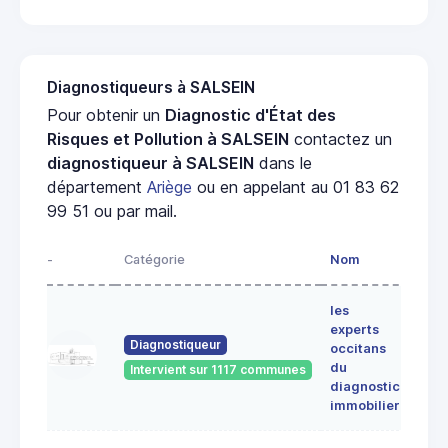
Diagnostiqueurs à SALSEIN
Pour obtenir un
Diagnostic d'État des
Risques et Pollution à SALSEIN
contactez un
diagnostiqueur à SALSEIN
dans le
département
Ariège
ou en appelant au 01 83 62
99 51 ou par mail.
-
Catégorie
Nom
Adre
les
Lieu-
experts
dit
Diagnostiqueur
occitans
ALE
du
Intervient sur 1117 communes
091
diagnostic
ERC
immobilier