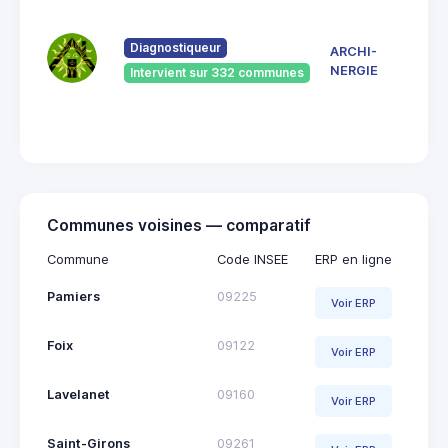
7 Ru
du
Pont
Diagnostiqueur
ARCHI-
Vieu
NERGIE
Intervient sur 332 communes
092
Saint
Giro
Communes voisines — comparatif
Commune
Code INSEE
ERP en ligne
Pamiers
09225
Voir ERP
Foix
09122
Voir ERP
Lavelanet
09160
Voir ERP
Saint-Girons
09261