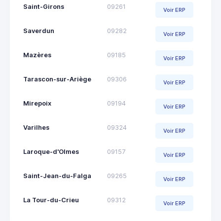
Saint-Girons
09261
Voir ERP
Saverdun
09282
Voir ERP
Mazères
09185
Voir ERP
Tarascon-sur-Ariège
09306
Voir ERP
Mirepoix
09194
Voir ERP
Varilhes
09324
Voir ERP
Laroque-d'Olmes
09157
Voir ERP
Saint-Jean-du-Falga
09265
Voir ERP
La Tour-du-Crieu
09312
Voir ERP