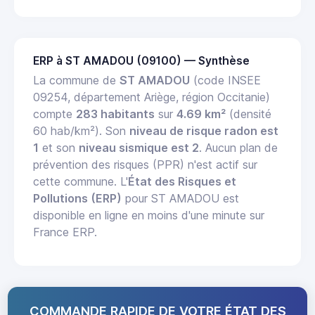
ERP à ST AMADOU (09100) — Synthèse
La commune de
ST AMADOU
(code INSEE
09254, département Ariège, région Occitanie)
compte
283 habitants
sur
4.69 km²
(densité
60 hab/km²). Son
niveau de risque radon est
1
et son
niveau sismique est 2
. Aucun plan de
prévention des risques (PPR) n'est actif sur
cette commune. L'
État des Risques et
Pollutions (ERP)
pour ST AMADOU est
disponible en ligne en moins d'une minute sur
France ERP.
COMMANDE RAPIDE DE VOTRE ÉTAT DES