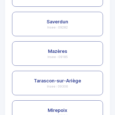
Saverdun
Insee : 09282
Mazères
Insee : 09185
Tarascon-sur-Ariège
Insee : 09306
Mirepoix