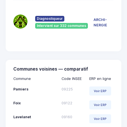
7 Ru
du
Pont
Diagnostiqueur
ARCHI-
Vieu
NERGIE
Intervient sur 332 communes
092
Saint
Giro
Communes voisines — comparatif
Commune
Code INSEE
ERP en ligne
Pamiers
09225
Voir ERP
Foix
09122
Voir ERP
Lavelanet
09160
Voir ERP