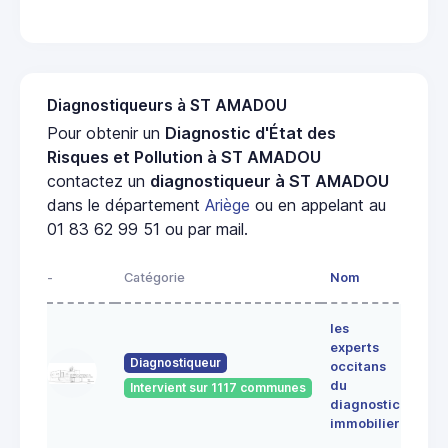
Diagnostiqueurs à ST AMADOU
Pour obtenir un
Diagnostic d'État des
Risques et Pollution à ST AMADOU
contactez un
diagnostiqueur à ST AMADOU
dans le département
Ariège
ou en appelant au
01 83 62 99 51 ou par mail.
-
Catégorie
Nom
Adre
les
Lieu-
experts
dit
Diagnostiqueur
occitans
ALE
du
Intervient sur 1117 communes
091
diagnostic
ERC
immobilier