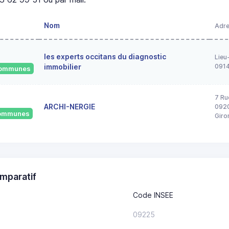
Nom
Adr
les experts occitans du diagnostic
Lieu
immobilier
091
 communes
7 Ru
ARCHI-NERGIE
0920
 communes
Giro
mparatif
Code INSEE
09225