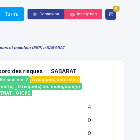
0
Tarifs
Connexion
Inscription
sques et pollution (ERP) à SABARAT
bord des risques — SABARAT
Séisme niv. 2
5 risque(s) naturel(s)
nier(s)
0 risque(s) technologique(s)
CATNAT
0 ICPE
4
0
0