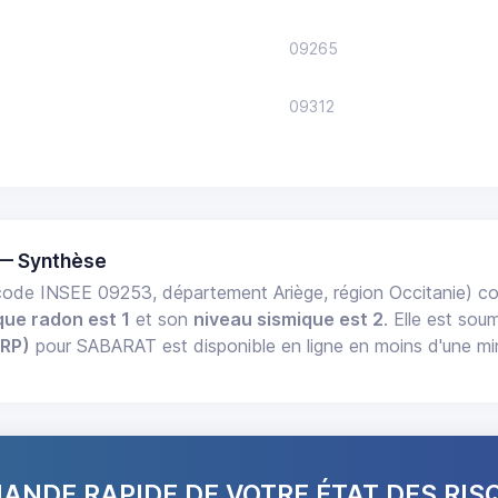
09265
09312
— Synthèse
ode INSEE 09253, département Ariège, région Occitanie) 
que radon est 1
et son
niveau sismique est 2
. Elle est sou
ERP)
pour SABARAT est disponible en ligne en moins d'une mi
NDE RAPIDE DE VOTRE ÉTAT DES RIS