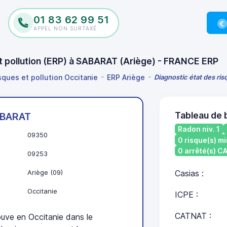
01 83 62 99 51
APPEL NON SURTAXÉ
et pollution (ERP) à SABARAT (Ariège) - FRANCE ERP
sques et pollution Occitanie
ERP Ariège
Diagnostic état des ri
Tableau de 
BARAT
Radon niv. 1
09350
0 risque(s) mi
0 arrêté(s) 
09253
Ariège (09)
Casias :
Occitanie
ICPE :
CATNAT :
ve en Occitanie dans le