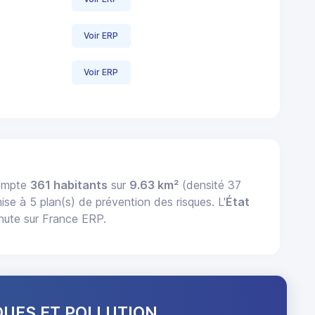
Voir ERP
Voir ERP
compte
361 habitants
sur
9.63 km²
(densité 37
mise à 5 plan(s) de prévention des risques. L'
État
nute sur France ERP.
QUES ET POLLUTION