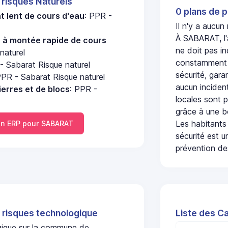
 risques Naturels
0 plans de p
 lent de cours d'eau
: PPR -
Il n'y a aucu
À SABARAT, l'
u à montée rapide de cours
ne doit pas i
naturel
constamment s
- Sabarat Risque naturel
sécurité, gara
PPR - Sabarat Risque naturel
aucun incident
erres et de blocs
: PPR -
locales sont p
grâce à une b
Les habitants
n ERP pour SABARAT
sécurité est u
prévention des
 risques technologique
Liste des C
ogique sur la commune de