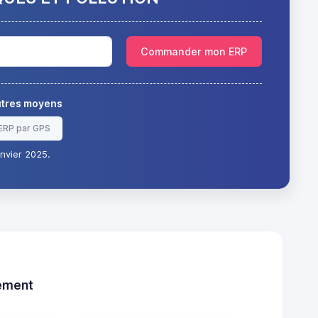
Commander mon ERP
autres moyens
ERP par GPS
nvier 2025.
tement