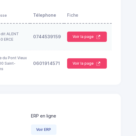
Télephone
Fiche
esse
-dit ALENT
0744539159
Voir la page
40 ERCE
e du Pont Vieux
0601914571
0 Saint-
Voir la page
ns
ERP en ligne
Voir ERP