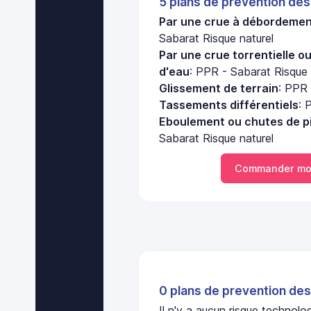
5 plans de prevention des
Par une crue à débordement
Sabarat Risque naturel
Par une crue torrentielle o
d'eau
: PPR - Sabarat Risque 
Glissement de terrain
: PPR 
Tassements différentiels
: 
Eboulement ou chutes de pi
Sabarat Risque naturel
Commander mo
0 plans de prevention des
Il n'y a aucun risque technol