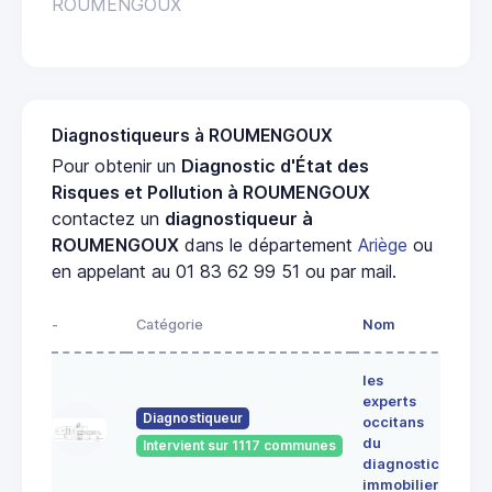
ROUMENGOUX
Diagnostiqueurs à ROUMENGOUX
Pour obtenir un
Diagnostic d'État des
Risques et Pollution à ROUMENGOUX
contactez un
diagnostiqueur à
ROUMENGOUX
dans le département
Ariège
ou
en appelant au 01 83 62 99 51 ou par mail.
-
Catégorie
Nom
Adre
les
Lieu-
experts
dit
Diagnostiqueur
occitans
ALE
du
Intervient sur 1117 communes
091
diagnostic
ERC
immobilier