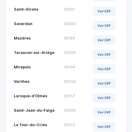
Saint-Girons
09261
Voir ERP
Saverdun
09282
Voir ERP
Mazères
09185
Voir ERP
Tarascon-sur-Ariège
09306
Voir ERP
Mirepoix
09194
Voir ERP
Varilhes
09324
Voir ERP
Laroque-d'Olmes
09157
Voir ERP
Saint-Jean-du-Falga
09265
Voir ERP
La Tour-du-Crieu
09312
Voir ERP