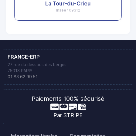
La Tour-du-Crieu
Insee : 09312
FRANCE-ERP
27 rue du dessous des berges
75013 PARIS
01 83 62 99 51
Paiements 100% sécurisé
Par STRIPE
Informations légales
Documentation