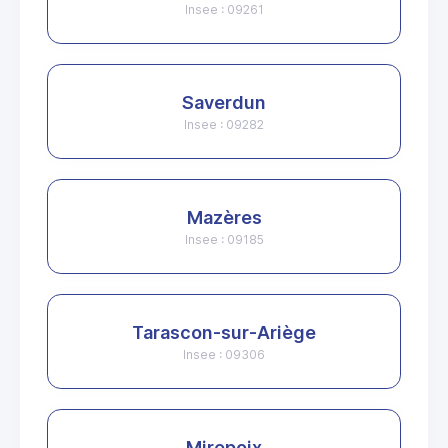
Insee : 09261
Saverdun
Insee : 09282
Mazères
Insee : 09185
Tarascon-sur-Ariège
Insee : 09306
Mirepoix