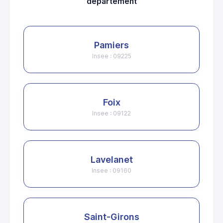
departement
Pamiers
Insee : 09225
Foix
Insee : 09122
Lavelanet
Insee : 09160
Saint-Girons