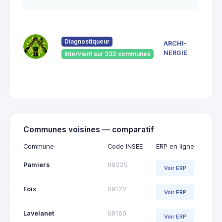
7 Ru
du
Pont
Diagnostiqueur
ARCHI-
Vieu
NERGIE
Intervient sur 332 communes
092
Saint
Giro
Communes voisines — comparatif
Commune
Code INSEE
ERP en ligne
Pamiers
09225
Voir ERP
Foix
09122
Voir ERP
Lavelanet
09160
Voir ERP