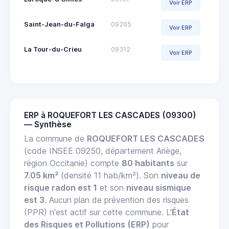
Voir ERP
Saint-Jean-du-Falga
09265
Voir ERP
La Tour-du-Crieu
09312
Voir ERP
ERP à ROQUEFORT LES CASCADES (09300)
— Synthèse
La commune de
ROQUEFORT LES CASCADES
(code INSEE 09250, département Ariège,
région Occitanie) compte
80 habitants
sur
7.05 km²
(densité 11 hab/km²). Son
niveau de
risque radon est 1
et son
niveau sismique
est 3
. Aucun plan de prévention des risques
(PPR) n'est actif sur cette commune. L'
État
des Risques et Pollutions (ERP)
pour