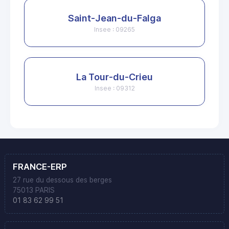
Saint-Jean-du-Falga
Insee : 09265
La Tour-du-Crieu
Insee : 09312
FRANCE-ERP
27 rue du dessous des berges
75013 PARIS
01 83 62 99 51