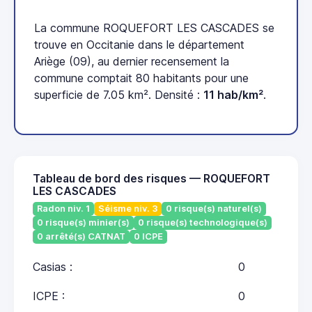
La commune ROQUEFORT LES CASCADES se
trouve en Occitanie dans le département
Ariège (09), au dernier recensement la
commune comptait 80 habitants pour une
superficie de 7.05 km². Densité :
11 hab/km²
.
Tableau de bord des risques — ROQUEFORT
LES CASCADES
Radon niv. 1
Séisme niv. 3
0 risque(s) naturel(s)
0 risque(s) minier(s)
0 risque(s) technologique(s)
0 arrêté(s) CATNAT
0 ICPE
Casias :
0
ICPE :
0