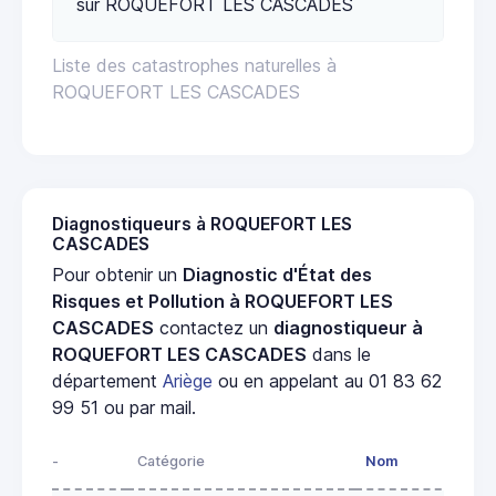
sur ROQUEFORT LES CASCADES
Liste des catastrophes naturelles à
ROQUEFORT LES CASCADES
Diagnostiqueurs à ROQUEFORT LES
CASCADES
Pour obtenir un
Diagnostic d'État des
Risques et Pollution à ROQUEFORT LES
CASCADES
contactez un
diagnostiqueur à
ROQUEFORT LES CASCADES
dans le
département
Ariège
ou en appelant au 01 83 62
99 51 ou par mail.
-
Catégorie
Nom
Adre