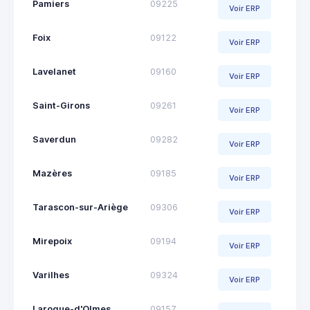
Pamiers
09225
Voir ERP
Foix
09122
Voir ERP
Lavelanet
09160
Voir ERP
Saint-Girons
09261
Voir ERP
Saverdun
09282
Voir ERP
Mazères
09185
Voir ERP
Tarascon-sur-Ariège
09306
Voir ERP
Mirepoix
09194
Voir ERP
Varilhes
09324
Voir ERP
Laroque-d'Olmes
09157