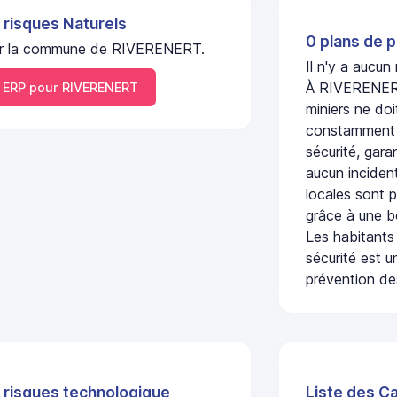
 risques Naturels
0 plans de p
l sur la commune de RIVERENERT.
Il n'y a aucu
À RIVERENERT,
ERP pour RIVERENERT
miniers ne doi
constamment s
sécurité, gara
aucun incident
locales sont p
grâce à une b
Les habitants
sécurité est u
prévention des
 risques technologique
Liste des C