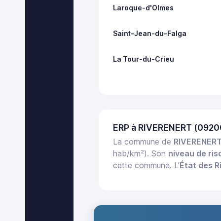
Laroque-d'Olmes
Saint-Jean-du-Falga
La Tour-du-Crieu
ERP à RIVERENERT (0920
La commune de
RIVERENER
hab/km²). Son
niveau de ris
cette commune. L'
État des R