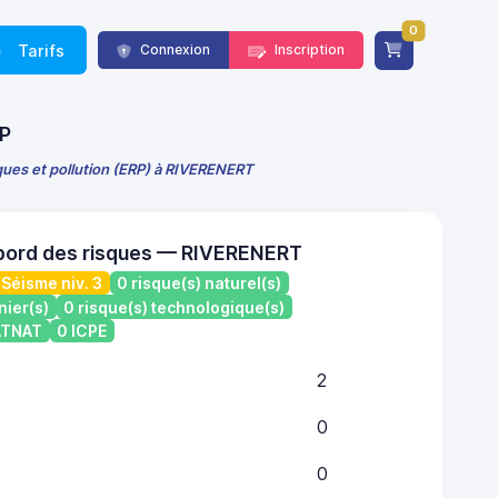
0
Tarifs
Connexion
Inscription
RP
sques et pollution (ERP) à RIVERENERT
bord des risques — RIVERENERT
Séisme niv. 3
0 risque(s) naturel(s)
nier(s)
0 risque(s) technologique(s)
CATNAT
0 ICPE
2
0
0