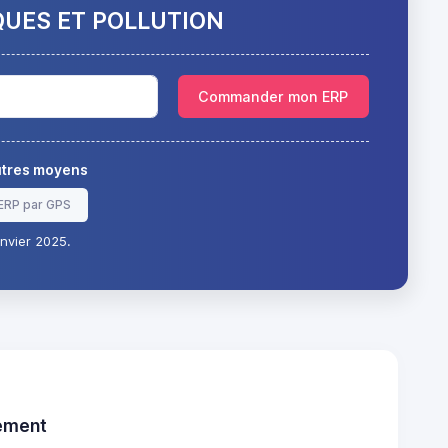
QUES ET POLLUTION
Commander mon ERP
autres moyens
ERP par GPS
nvier 2025.
tement