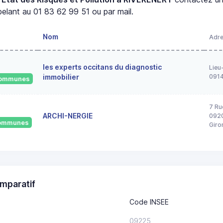
elant au 01 83 62 99 51 ou par mail.
Nom
Adr
les experts occitans du diagnostic
Lieu
immobilier
091
 communes
7 Ru
ARCHI-NERGIE
0920
 communes
Giro
mparatif
Code INSEE
09225