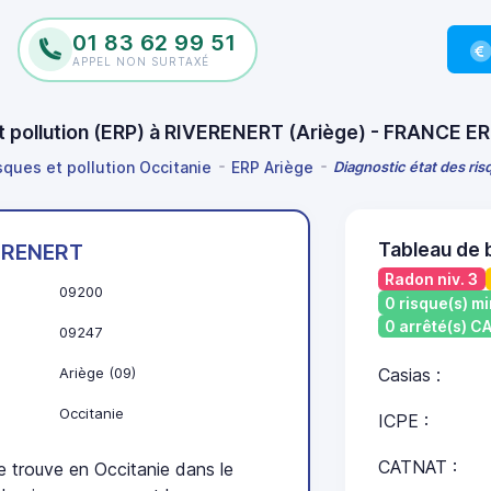
01 83 62 99 51
APPEL NON SURTAXÉ
et pollution (ERP) à RIVERENERT (Ariège) - FRANCE E
sques et pollution Occitanie
ERP Ariège
Diagnostic état des ri
Tableau de 
ERENERT
Radon niv. 3
09200
0 risque(s) mi
0 arrêté(s) 
09247
Ariège (09)
Casias :
Occitanie
ICPE :
CATNAT :
rouve en Occitanie dans le