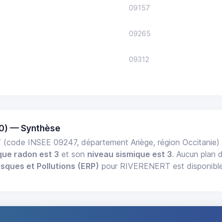
09157
09265
09312
0) — Synthèse
T
(code INSEE 09247, département Ariège, région Occitanie
que radon est 3
et son
niveau sismique est 3
. Aucun plan 
isques et Pollutions (ERP)
pour RIVERENERT est disponible 