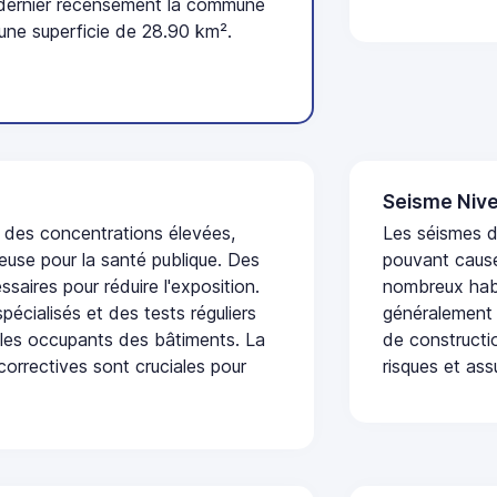
 dernier recensement la commune
une superficie de 28.90 km².
Seisme Nive
t des concentrations élevées,
Les séismes de
euse pour la santé publique. Des
pouvant cause
saires pour réduire l'exposition.
nombreux habi
écialisés et des tests réguliers
généralement 
 les occupants des bâtiments. La
de constructio
 correctives sont cruciales pour
risques et ass