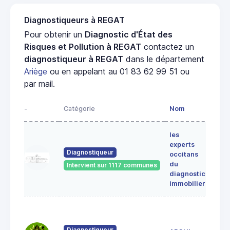
Diagnostiqueurs à REGAT
Pour obtenir un
Diagnostic d'État des
Risques et Pollution à REGAT
contactez un
diagnostiqueur à REGAT
dans le département
Ariège
ou en appelant au 01 83 62 99 51 ou
par mail.
-
Catégorie
Nom
Adre
les
Lieu-
experts
dit
Diagnostiqueur
occitans
ALE
du
Intervient sur 1117 communes
091
diagnostic
ERC
immobilier
7 Ru
du
Pont
Diagnostiqueur