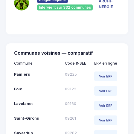
ARCHI-
Vieu
NERGIE
Intervient sur 332 communes
092
Saint
Giro
Communes voisines — comparatif
Commune
Code INSEE
ERP en ligne
Pamiers
09225
Voir ERP
Foix
09122
Voir ERP
Lavelanet
09160
Voir ERP
Saint-Girons
09261
Voir ERP
Saverdun
09282