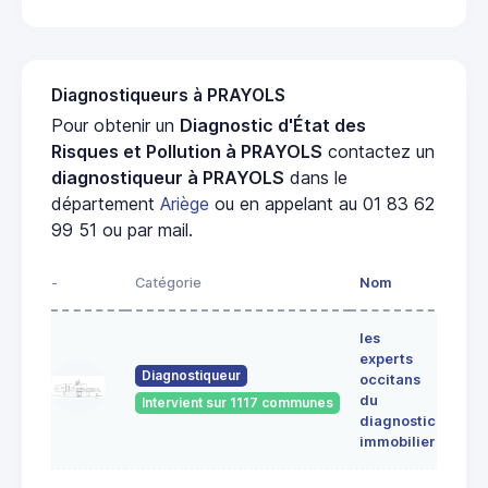
Diagnostiqueurs à PRAYOLS
Pour obtenir un
Diagnostic d'État des
Risques et Pollution à PRAYOLS
contactez un
diagnostiqueur à PRAYOLS
dans le
département
Ariège
ou en appelant au 01 83 62
99 51 ou par mail.
-
Catégorie
Nom
Adre
les
Lieu-
experts
dit
Diagnostiqueur
occitans
ALE
du
Intervient sur 1117 communes
091
diagnostic
ERC
immobilier