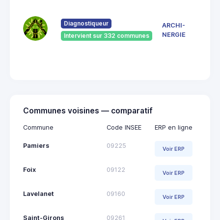
7 Ru
du
Pont
Diagnostiqueur
ARCHI-
Vieu
NERGIE
Intervient sur 332 communes
092
Saint
Giro
Communes voisines — comparatif
Commune
Code INSEE
ERP en ligne
Pamiers
09225
Voir ERP
Foix
09122
Voir ERP
Lavelanet
09160
Voir ERP
Saint-Girons
09261