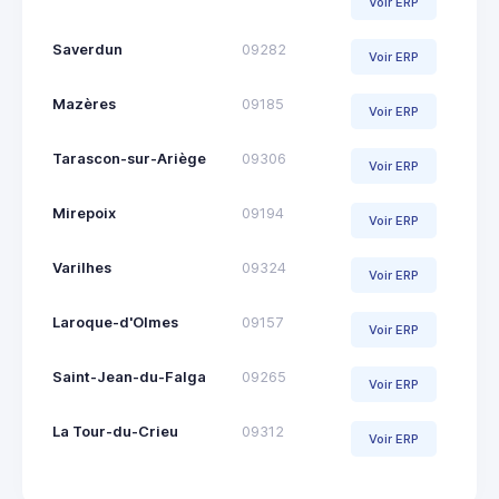
Voir ERP
Saverdun
09282
Voir ERP
Mazères
09185
Voir ERP
Tarascon-sur-Ariège
09306
Voir ERP
Mirepoix
09194
Voir ERP
Varilhes
09324
Voir ERP
Laroque-d'Olmes
09157
Voir ERP
Saint-Jean-du-Falga
09265
Voir ERP
La Tour-du-Crieu
09312
Voir ERP