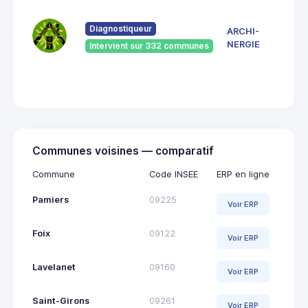
7 Ru
du
Pont
Diagnostiqueur
ARCHI-
Vieu
NERGIE
Intervient sur 332 communes
092
Saint
Giro
Communes voisines — comparatif
Commune
Code INSEE
ERP en ligne
Pamiers
09225
Voir ERP
Foix
09122
Voir ERP
Lavelanet
09160
Voir ERP
Saint-Girons
09261
Voir ERP