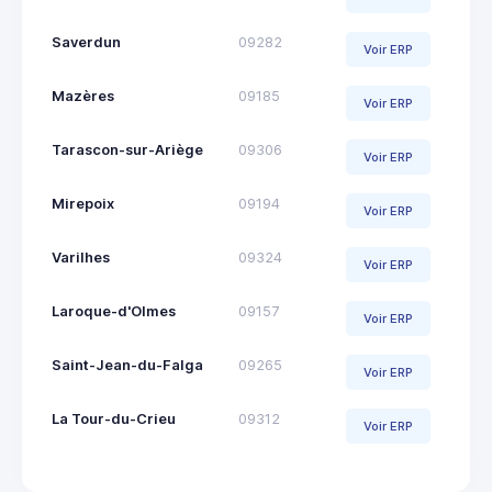
Saverdun
09282
Voir ERP
Mazères
09185
Voir ERP
Tarascon-sur-Ariège
09306
Voir ERP
Mirepoix
09194
Voir ERP
Varilhes
09324
Voir ERP
Laroque-d'Olmes
09157
Voir ERP
Saint-Jean-du-Falga
09265
Voir ERP
La Tour-du-Crieu
09312
Voir ERP