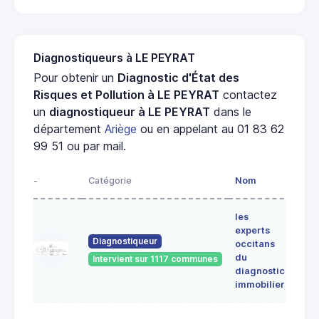
Diagnostiqueurs à LE PEYRAT
Pour obtenir un
Diagnostic d'État des
Risques et Pollution à LE PEYRAT
contactez
un
diagnostiqueur à LE PEYRAT
dans le
département
Ariège
ou en appelant au 01 83 62
99 51 ou par mail.
-
Catégorie
Nom
Adre
les
Lieu-
experts
dit
Diagnostiqueur
occitans
ALE
du
Intervient sur 1117 communes
091
diagnostic
ERC
immobilier