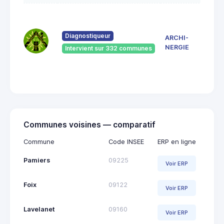
7 Ru
du
Pont
Diagnostiqueur
ARCHI-
Vieu
NERGIE
Intervient sur 332 communes
092
Saint
Giro
Communes voisines — comparatif
Commune
Code INSEE
ERP en ligne
Pamiers
09225
Voir ERP
Foix
09122
Voir ERP
Lavelanet
09160
Voir ERP