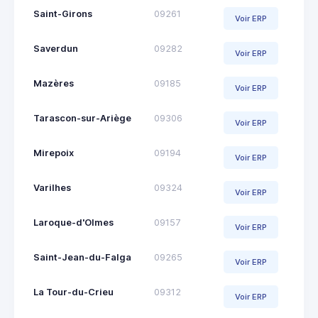
Saint-Girons
09261
Voir ERP
Saverdun
09282
Voir ERP
Mazères
09185
Voir ERP
Tarascon-sur-Ariège
09306
Voir ERP
Mirepoix
09194
Voir ERP
Varilhes
09324
Voir ERP
Laroque-d'Olmes
09157
Voir ERP
Saint-Jean-du-Falga
09265
Voir ERP
La Tour-du-Crieu
09312
Voir ERP