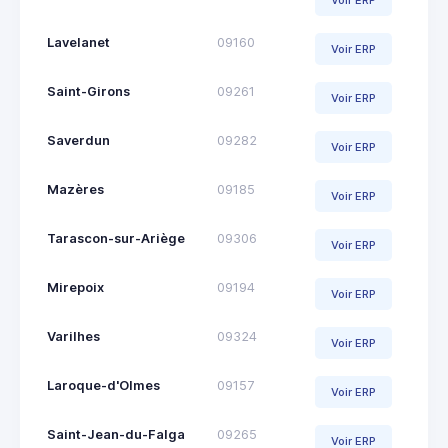
Lavelanet
09160
Voir ERP
Saint-Girons
09261
Voir ERP
Saverdun
09282
Voir ERP
Mazères
09185
Voir ERP
Tarascon-sur-Ariège
09306
Voir ERP
Mirepoix
09194
Voir ERP
Varilhes
09324
Voir ERP
Laroque-d'Olmes
09157
Voir ERP
Saint-Jean-du-Falga
09265
Voir ERP