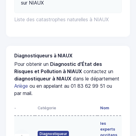
sur NIAUX
Liste des catastrophes naturelles à NIAUX
Diagnostiqueurs à NIAUX
Pour obtenir un
Diagnostic d'État des
Risques et Pollution à NIAUX
contactez un
diagnostiqueur à NIAUX
dans le département
Ariège
ou en appelant au 01 83 62 99 51 ou
par mail.
-
Catégorie
Nom
Adre
les
Lieu-
experts
dit
Diagnostiqueur
occitans