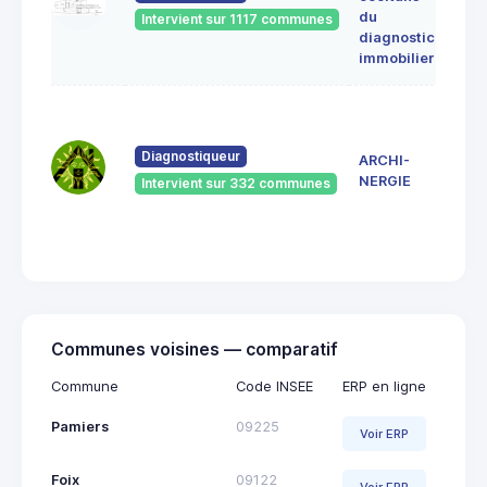
ALE
du
Intervient sur 1117 communes
091
diagnostic
ERC
immobilier
7 Ru
du
Pont
Diagnostiqueur
ARCHI-
Vieu
NERGIE
Intervient sur 332 communes
092
Saint
Giro
Communes voisines — comparatif
Commune
Code INSEE
ERP en ligne
Pamiers
09225
Voir ERP
Foix
09122
Voir ERP