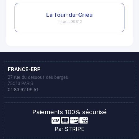
La Tour-du-Crieu
Insee : 09312
FRANCE-ERP
27 rue du dessous des berges
75013 PARIS
01 83 62 99 51
Paiements 100% sécurisé
Par STRIPE