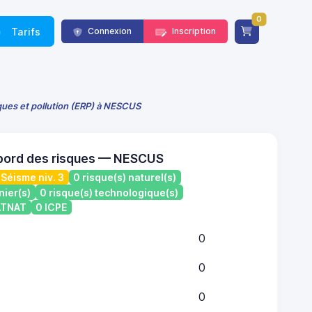
0
Tarifs
Connexion
Inscription
sques et pollution (ERP) à NESCUS
bord des risques — NESCUS
Séisme niv. 3
0 risque(s) naturel(s)
nier(s)
0 risque(s) technologique(s)
CATNAT
0 ICPE
0
0
0