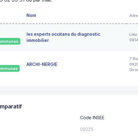
Nom
Adr
les experts occitans du diagnostic
Lieu
immobilier
091
 communes
7 Ru
ARCHI-NERGIE
0920
 communes
Giro
mparatif
Code INSEE
09225