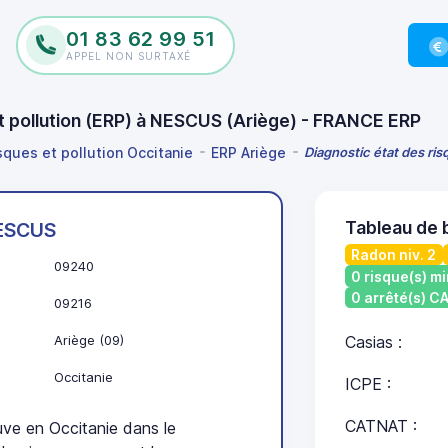
01 83 62 99 51
APPEL NON SURTAXÉ
et pollution (ERP) à NESCUS (Ariège) - FRANCE ERP
sques et pollution Occitanie
ERP Ariège
Diagnostic état des ri
Tableau de 
ESCUS
Radon niv. 2
09240
0 risque(s) mi
0 arrêté(s) 
09216
Ariège (09)
Casias :
Occitanie
ICPE :
CATNAT :
e en Occitanie dans le