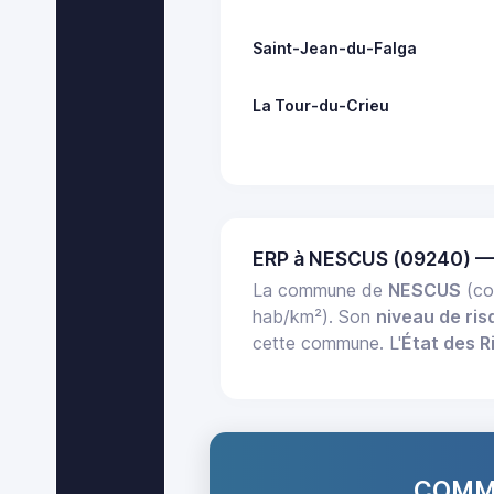
Saint-Jean-du-Falga
La Tour-du-Crieu
ERP à NESCUS (09240) —
La commune de
NESCUS
(co
hab/km²). Son
niveau de ris
cette commune. L'
État des R
COMMA