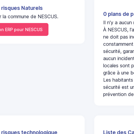
 risques Naturels
0 plans de p
 sur la commune de NESCUS.
Il n'y a aucu
À NESCUS, l'a
n ERP pour NESCUS
ne doit pas i
constamment s
sécurité, gara
aucun incident
locales sont p
grâce à une b
Les habitants
sécurité est u
prévention des
 risques technologique
Liste des C