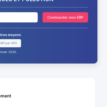
Commander mon ERP
autres moyens
ERP par GPS
nvier 2025.
tement