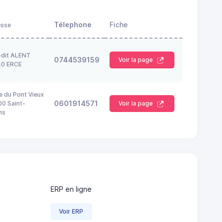
Télephone
Fiche
esse
-dit ALENT
0744539159
Voir la page
40 ERCE
e du Pont Vieux
0601914571
0 Saint-
Voir la page
ns
ERP en ligne
Voir ERP