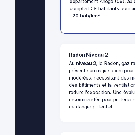
département Ariège (09), au
comptait 59 habitants pour u
:
20 hab/km²
.
Radon Niveau 2
Au
niveau 2
, le Radon, gaz ra
présente un risque accru pour
modérées, nécessitant des me
des bâtiments et la ventilati
réduire l'exposition. Une éval
recommandée pour protéger e
ce danger potentiel.