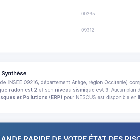
09265
09312
 Synthèse
de INSEE 09216, département Ariège, région Occitanie) co
que radon est 2
et son
niveau sismique est 3
. Aucun plan 
isques et Pollutions (ERP)
pour NESCUS est disponible en li
NDE RAPIDE DE VOTRE ÉTAT DES RIS