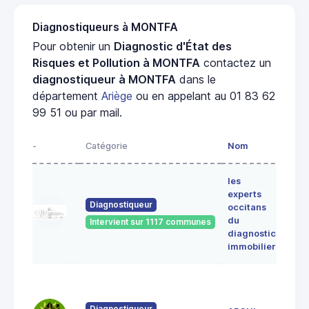
Diagnostiqueurs à MONTFA
Pour obtenir un
Diagnostic d'État des
Risques et Pollution à MONTFA
contactez un
diagnostiqueur à MONTFA
dans le
département
Ariège
ou en appelant au 01 83 62
99 51 ou par mail.
-
Catégorie
Nom
Adre
les
Lieu-
experts
dit
Diagnostiqueur
occitans
ALE
du
Intervient sur 1117 communes
091
diagnostic
ERC
immobilier
7 Ru
du
Pont
Diagnostiqueur