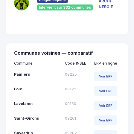
ARCHI-
Vieu
NERGIE
Intervient sur 332 communes
092
Saint
Giro
Communes voisines — comparatif
Commune
Code INSEE
ERP en ligne
Pamiers
09225
Voir ERP
Foix
09122
Voir ERP
Lavelanet
09160
Voir ERP
Saint-Girons
09261
Voir ERP
Saverdun
09282