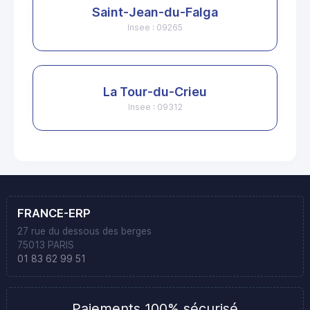
Saint-Jean-du-Falga
Insee : 09265
La Tour-du-Crieu
Insee : 09312
FRANCE-ERP
27 rue du dessous des berges
75013 PARIS
01 83 62 99 51
Paiements 100% sécurisé