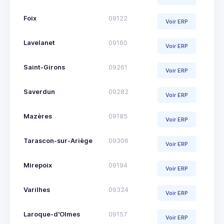
Foix
09122
Voir ERP
Lavelanet
09160
Voir ERP
Saint-Girons
09261
Voir ERP
Saverdun
09282
Voir ERP
Mazères
09185
Voir ERP
Tarascon-sur-Ariège
09306
Voir ERP
Mirepoix
09194
Voir ERP
Varilhes
09324
Voir ERP
Laroque-d'Olmes
09157
Voir ERP