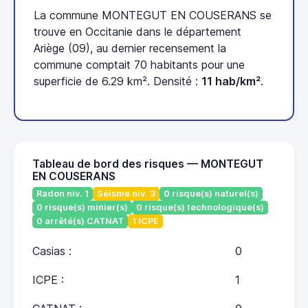
La commune MONTEGUT EN COUSERANS se
trouve en Occitanie dans le département
Ariège (09), au dernier recensement la
commune comptait 70 habitants pour une
superficie de 6.29 km². Densité :
11 hab/km²
.
Tableau de bord des risques — MONTEGUT
EN COUSERANS
Radon niv. 1
Séisme niv. 3
0 risque(s) naturel(s)
0 risque(s) minier(s)
0 risque(s) technologique(s)
0 arrêté(s) CATNAT
1 ICPE
Casias :
0
ICPE :
1