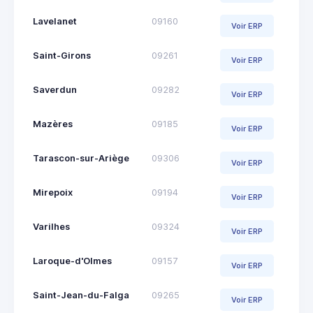
Lavelanet
09160
Voir ERP
Saint-Girons
09261
Voir ERP
Saverdun
09282
Voir ERP
Mazères
09185
Voir ERP
Tarascon-sur-Ariège
09306
Voir ERP
Mirepoix
09194
Voir ERP
Varilhes
09324
Voir ERP
Laroque-d'Olmes
09157
Voir ERP
Saint-Jean-du-Falga
09265
Voir ERP