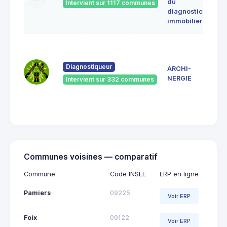
du
Intervient sur 1117 communes
091
diagnostic
ERC
immobilier
7 Ru
du
Pont
Diagnostiqueur
ARCHI-
Vieu
NERGIE
Intervient sur 332 communes
092
Saint
Giro
Communes voisines — comparatif
Commune
Code INSEE
ERP en ligne
Pamiers
09225
Voir ERP
Foix
09122
Voir ERP