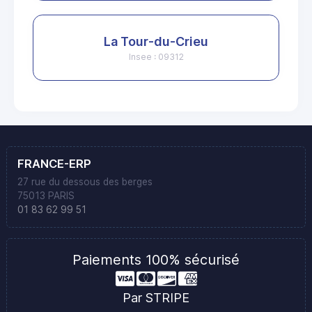
La Tour-du-Crieu
Insee : 09312
FRANCE-ERP
27 rue du dessous des berges
75013 PARIS
01 83 62 99 51
Paiements 100% sécurisé
Par STRIPE