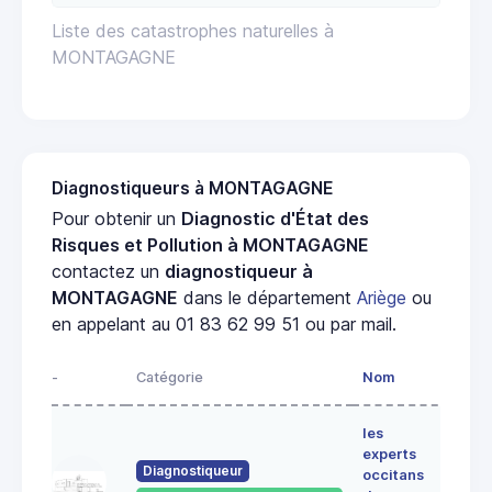
Liste des catastrophes naturelles à
MONTAGAGNE
Diagnostiqueurs à MONTAGAGNE
Pour obtenir un
Diagnostic d'État des
Risques et Pollution à MONTAGAGNE
contactez un
diagnostiqueur à
MONTAGAGNE
dans le département
Ariège
ou
en appelant au 01 83 62 99 51 ou par mail.
-
Catégorie
Nom
Adre
les
Lieu-
experts
dit
Diagnostiqueur
occitans
ALE