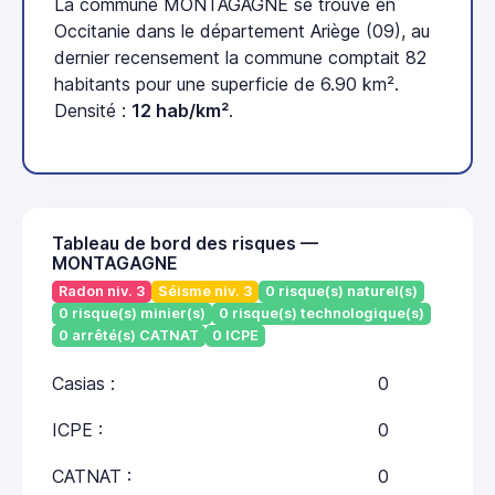
La commune MONTAGAGNE se trouve en
Occitanie dans le département Ariège (09), au
dernier recensement la commune comptait 82
habitants pour une superficie de 6.90 km².
Densité :
12 hab/km²
.
Tableau de bord des risques —
MONTAGAGNE
Radon niv. 3
Séisme niv. 3
0 risque(s) naturel(s)
0 risque(s) minier(s)
0 risque(s) technologique(s)
0 arrêté(s) CATNAT
0 ICPE
Casias :
0
ICPE :
0
CATNAT :
0