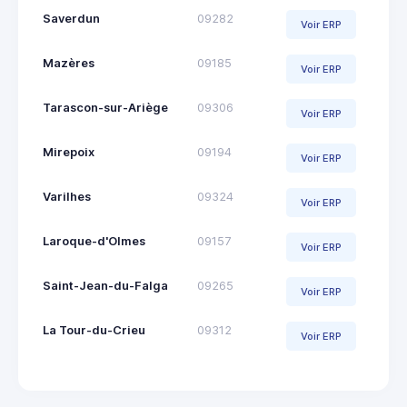
Saverdun
09282
Voir ERP
Mazères
09185
Voir ERP
Tarascon-sur-Ariège
09306
Voir ERP
Mirepoix
09194
Voir ERP
Varilhes
09324
Voir ERP
Laroque-d'Olmes
09157
Voir ERP
Saint-Jean-du-Falga
09265
Voir ERP
La Tour-du-Crieu
09312
Voir ERP