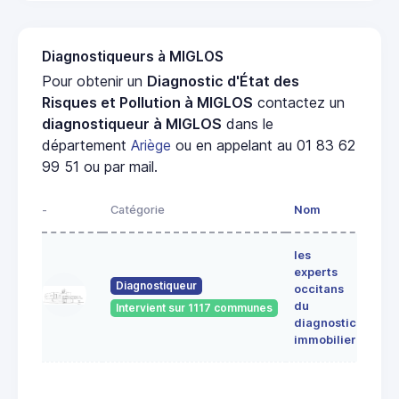
Diagnostiqueurs à MIGLOS
Pour obtenir un
Diagnostic d'État des
Risques et Pollution à MIGLOS
contactez un
diagnostiqueur à MIGLOS
dans le
département
Ariège
ou en appelant au 01 83 62
99 51 ou par mail.
-
Catégorie
Nom
Adre
les
Lieu-
experts
dit
Diagnostiqueur
occitans
ALE
du
Intervient sur 1117 communes
091
diagnostic
ERC
immobilier
7 Ru