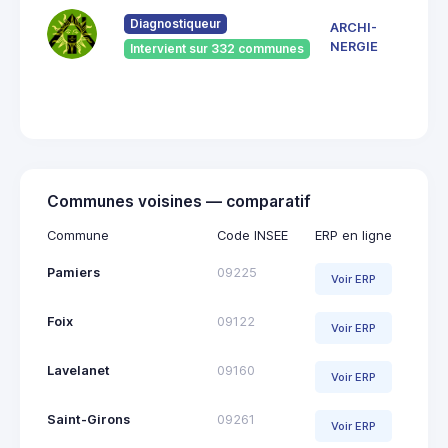
du
Pont
Diagnostiqueur
ARCHI-
Vieu
NERGIE
Intervient sur 332 communes
092
Saint
Giro
Communes voisines — comparatif
Commune
Code INSEE
ERP en ligne
Pamiers
09225
Voir ERP
Foix
09122
Voir ERP
Lavelanet
09160
Voir ERP
Saint-Girons
09261
Voir ERP