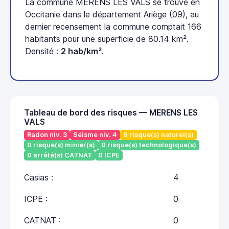
La commune MERENS LES VALS se trouve en
Occitanie dans le département Ariège (09), au
dernier recensement la commune comptait 166
habitants pour une superficie de 80.14 km².
Densité :
2 hab/km²
.
Tableau de bord des risques — MERENS LES
VALS
Radon niv. 3
Séisme niv. 4
6 risque(s) naturel(s)
0 risque(s) minier(s)
0 risque(s) technologique(s)
0 arrêté(s) CATNAT
0 ICPE
Casias :
4
ICPE :
0
CATNAT :
0