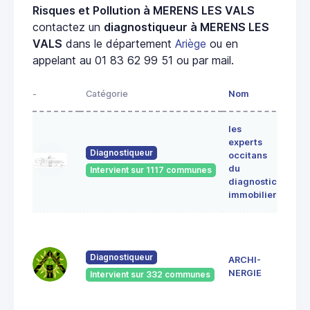
Risques et Pollution à MERENS LES VALS
contactez un
diagnostiqueur à MERENS LES
VALS
dans le département
Ariège
ou en
appelant au 01 83 62 99 51 ou par mail.
-
Catégorie
Nom
Adre
les
Lieu-
experts
dit
Diagnostiqueur
occitans
ALE
du
Intervient sur 1117 communes
091
diagnostic
ERC
immobilier
7 Ru
du
Pont
Diagnostiqueur
ARCHI-
Vieu
NERGIE
Intervient sur 332 communes
092
Saint
Giro