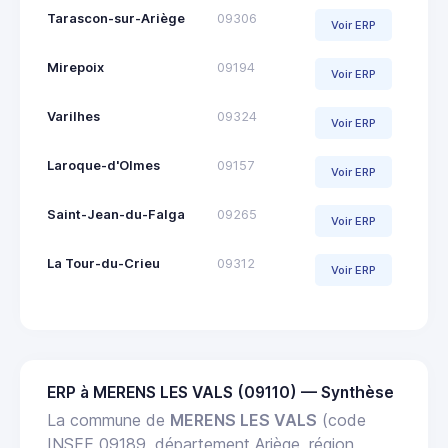
Tarascon-sur-Ariège
09306
Voir ERP
Mirepoix
09194
Voir ERP
Varilhes
09324
Voir ERP
Laroque-d'Olmes
09157
Voir ERP
Saint-Jean-du-Falga
09265
Voir ERP
La Tour-du-Crieu
09312
Voir ERP
ERP à MERENS LES VALS (09110) — Synthèse
La commune de
MERENS LES VALS
(code
INSEE 09189, département Ariège, région