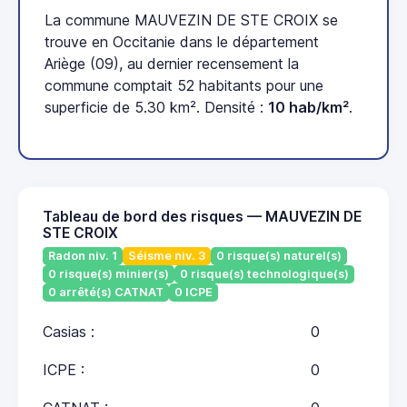
La commune MAUVEZIN DE STE CROIX se
trouve en Occitanie dans le département
Ariège (09), au dernier recensement la
commune comptait 52 habitants pour une
superficie de 5.30 km². Densité :
10 hab/km²
.
Tableau de bord des risques — MAUVEZIN DE
STE CROIX
Radon niv. 1
Séisme niv. 3
0 risque(s) naturel(s)
0 risque(s) minier(s)
0 risque(s) technologique(s)
0 arrêté(s) CATNAT
0 ICPE
Casias :
0
ICPE :
0