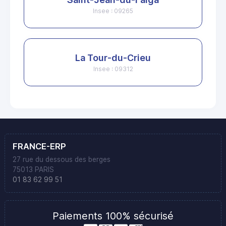
Insee : 09265
La Tour-du-Crieu
Insee : 09312
FRANCE-ERP
27 rue du dessous des berges
75013 PARIS
01 83 62 99 51
Paiements 100% sécurisé