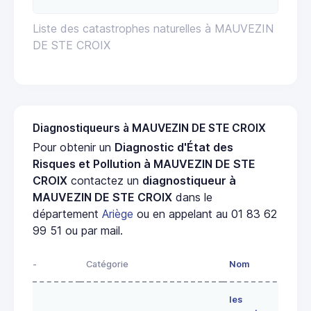
Liste des catastrophes naturelles à MAUVEZIN
DE STE CROIX
Diagnostiqueurs à MAUVEZIN DE STE CROIX
Pour obtenir un
Diagnostic d'État des
Risques et Pollution à MAUVEZIN DE STE
CROIX
contactez un
diagnostiqueur à
MAUVEZIN DE STE CROIX
dans le
département
Ariège
ou en appelant au 01 83 62
99 51 ou par mail.
-
Catégorie
Nom
Adre
les
Lieu-