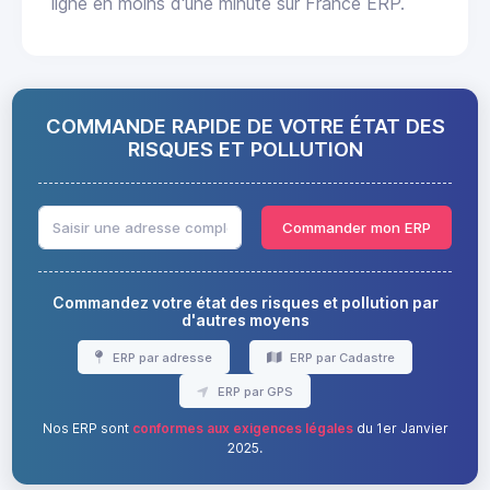
ligne en moins d'une minute sur France ERP.
COMMANDE RAPIDE DE VOTRE ÉTAT DES
RISQUES ET POLLUTION
Commander mon ERP
Commandez votre état des risques et pollution par
d'autres moyens
ERP par adresse
ERP par Cadastre
ERP par GPS
Nos ERP sont
conformes aux exigences légales
du 1er Janvier
2025.