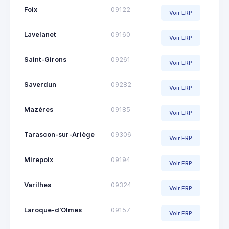
Foix
09122
Voir ERP
Lavelanet
09160
Voir ERP
Saint-Girons
09261
Voir ERP
Saverdun
09282
Voir ERP
Mazères
09185
Voir ERP
Tarascon-sur-Ariège
09306
Voir ERP
Mirepoix
09194
Voir ERP
Varilhes
09324
Voir ERP
Laroque-d'Olmes
09157
Voir ERP