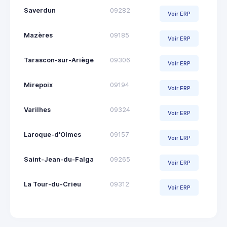
Saverdun
09282
Voir ERP
Mazères
09185
Voir ERP
Tarascon-sur-Ariège
09306
Voir ERP
Mirepoix
09194
Voir ERP
Varilhes
09324
Voir ERP
Laroque-d'Olmes
09157
Voir ERP
Saint-Jean-du-Falga
09265
Voir ERP
La Tour-du-Crieu
09312
Voir ERP