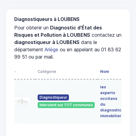
Diagnostiqueurs à LOUBENS
Pour obtenir un
Diagnostic d'État des
Risques et Pollution à LOUBENS
contactez un
diagnostiqueur à LOUBENS
dans le
département
Ariège
ou en appelant au 01 83 62
99 51 ou par mail.
-
Catégorie
Nom
Adre
les
Lieu-
experts
dit
Diagnostiqueur
occitans
ALE
du
Intervient sur 1117 communes
091
diagnostic
ERC
immobilier
7 Ru