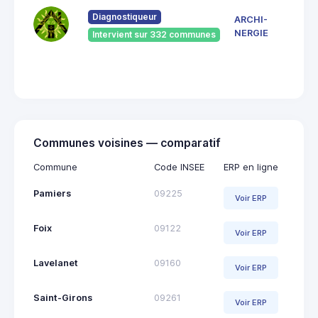
du
Pont
Diagnostiqueur
ARCHI-
Vieu
NERGIE
Intervient sur 332 communes
092
Saint
Giro
Communes voisines — comparatif
Commune
Code INSEE
ERP en ligne
Pamiers
09225
Voir ERP
Foix
09122
Voir ERP
Lavelanet
09160
Voir ERP
Saint-Girons
09261
Voir ERP