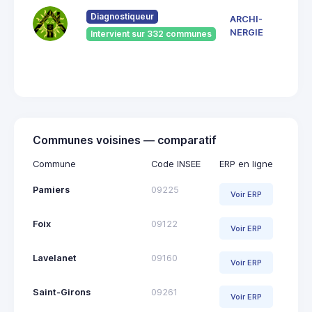
du
Pont
Diagnostiqueur
ARCHI-
Vieu
NERGIE
Intervient sur 332 communes
092
Saint
Giro
Communes voisines — comparatif
Commune
Code INSEE
ERP en ligne
Pamiers
09225
Voir ERP
Foix
09122
Voir ERP
Lavelanet
09160
Voir ERP
Saint-Girons
09261
Voir ERP