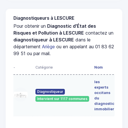
Diagnostiqueurs à LESCURE
Pour obtenir un
Diagnostic d'État des
Risques et Pollution à LESCURE
contactez un
diagnostiqueur à LESCURE
dans le
département
Ariège
ou en appelant au 01 83 62
99 51 ou par mail.
-
Catégorie
Nom
Adre
les
Lieu-
experts
dit
Diagnostiqueur
occitans
ALE
du
Intervient sur 1117 communes
091
diagnostic
ERC
immobilier
7 Ru