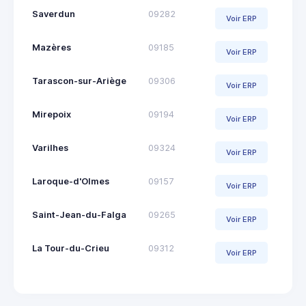
Saverdun
09282
Voir ERP
Mazères
09185
Voir ERP
Tarascon-sur-Ariège
09306
Voir ERP
Mirepoix
09194
Voir ERP
Varilhes
09324
Voir ERP
Laroque-d'Olmes
09157
Voir ERP
Saint-Jean-du-Falga
09265
Voir ERP
La Tour-du-Crieu
09312
Voir ERP