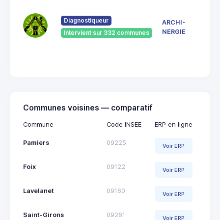
7 Ru
du
Pont
Diagnostiqueur
ARCHI-
Vieu
NERGIE
Intervient sur 332 communes
092
Saint
Giro
Communes voisines — comparatif
Commune
Code INSEE
ERP en ligne
Pamiers
09225
Voir ERP
Foix
09122
Voir ERP
Lavelanet
09160
Voir ERP
Saint-Girons
09261
Voir ERP