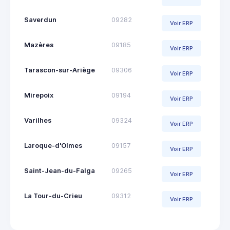
Saverdun
09282
Voir ERP
Mazères
09185
Voir ERP
Tarascon-sur-Ariège
09306
Voir ERP
Mirepoix
09194
Voir ERP
Varilhes
09324
Voir ERP
Laroque-d'Olmes
09157
Voir ERP
Saint-Jean-du-Falga
09265
Voir ERP
La Tour-du-Crieu
09312
Voir ERP