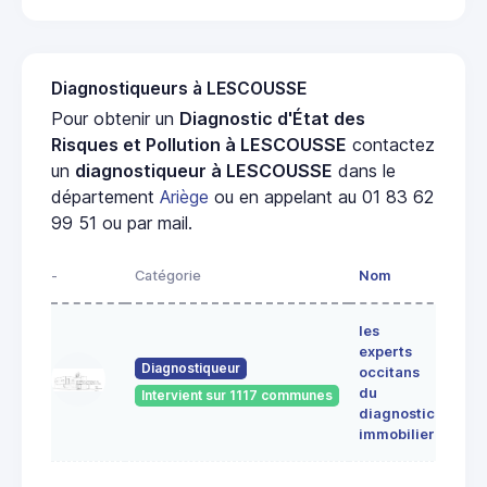
Diagnostiqueurs à LESCOUSSE
Pour obtenir un
Diagnostic d'État des
Risques et Pollution à LESCOUSSE
contactez
un
diagnostiqueur à LESCOUSSE
dans le
département
Ariège
ou en appelant au 01 83 62
99 51 ou par mail.
-
Catégorie
Nom
Adre
les
Lieu-
experts
dit
Diagnostiqueur
occitans
ALE
du
Intervient sur 1117 communes
091
diagnostic
ERC
immobilier