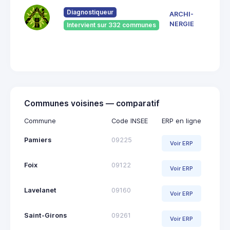
du
Pont
Diagnostiqueur
ARCHI-
Vieu
NERGIE
Intervient sur 332 communes
092
Saint
Giro
Communes voisines — comparatif
Commune
Code INSEE
ERP en ligne
Pamiers
09225
Voir ERP
Foix
09122
Voir ERP
Lavelanet
09160
Voir ERP
Saint-Girons
09261
Voir ERP