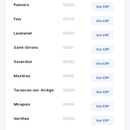
Pamiers
09225
Voir ERP
Foix
09122
Voir ERP
Lavelanet
09160
Voir ERP
Saint-Girons
09261
Voir ERP
Saverdun
09282
Voir ERP
Mazères
09185
Voir ERP
Tarascon-sur-Ariège
09306
Voir ERP
Mirepoix
09194
Voir ERP
Varilhes
09324
Voir ERP