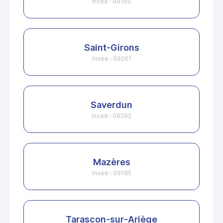
Insee : 09160
Saint-Girons
Insee : 09261
Saverdun
Insee : 09282
Mazères
Insee : 09185
Tarascon-sur-Ariège