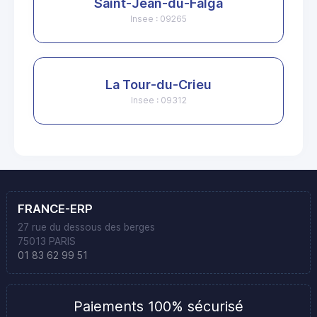
Saint-Jean-du-Falga
Insee : 09265
La Tour-du-Crieu
Insee : 09312
FRANCE-ERP
27 rue du dessous des berges
75013 PARIS
01 83 62 99 51
Paiements 100% sécurisé