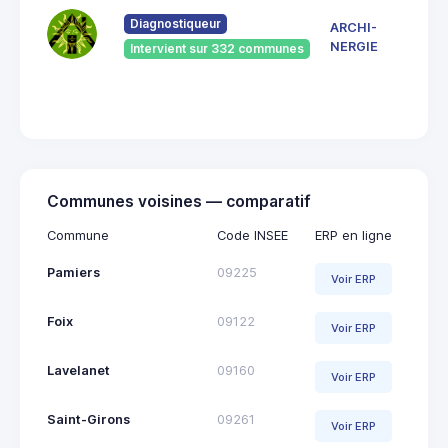
du
Pont
Diagnostiqueur
ARCHI-
Vieu
NERGIE
Intervient sur 332 communes
092
Saint
Giro
Communes voisines — comparatif
Commune
Code INSEE
ERP en ligne
Pamiers
09225
Voir ERP
Foix
09122
Voir ERP
Lavelanet
09160
Voir ERP
Saint-Girons
09261
Voir ERP