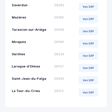
Saverdun
09282
Voir ERP
Mazères
09185
Voir ERP
Tarascon-sur-Ariège
09306
Voir ERP
Mirepoix
09194
Voir ERP
Varilhes
09324
Voir ERP
Laroque-d'Olmes
09157
Voir ERP
Saint-Jean-du-Falga
09265
Voir ERP
La Tour-du-Crieu
09312
Voir ERP