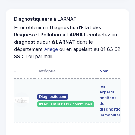
Diagnostiqueurs à LARNAT
Pour obtenir un
Diagnostic d'État des
Risques et Pollution à LARNAT
contactez un
diagnostiqueur à LARNAT
dans le
département
Ariège
ou en appelant au 01 83 62
99 51 ou par mail.
-
Catégorie
Nom
Adre
les
Lieu-
experts
dit
Diagnostiqueur
occitans
ALE
du
Intervient sur 1117 communes
091
diagnostic
ERC
immobilier
7 Ru