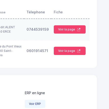
Télephone
Fiche
esse
-dit ALENT
0744539159
Voir la page
40 ERCE
e du Pont Vieux
0601914571
0 Saint-
Voir la page
ns
ERP en ligne
Voir ERP