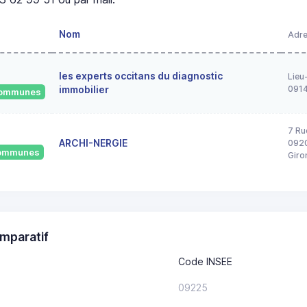
Nom
Adr
les experts occitans du diagnostic
Lieu
immobilier
091
 communes
7 Ru
ARCHI-NERGIE
0920
 communes
Giro
mparatif
Code INSEE
09225