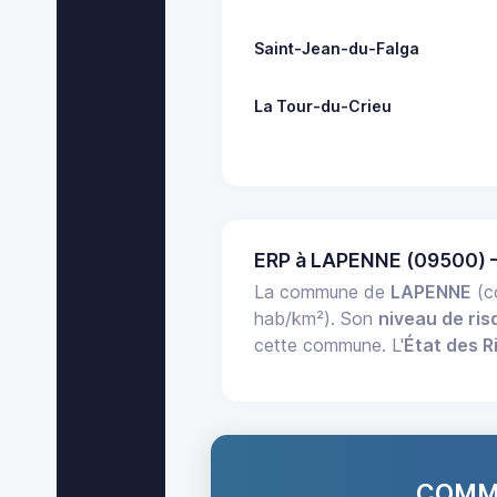
Saint-Jean-du-Falga
La Tour-du-Crieu
ERP à LAPENNE (09500) 
La commune de
LAPENNE
(c
hab/km²). Son
niveau de ris
cette commune. L'
État des R
COMMA