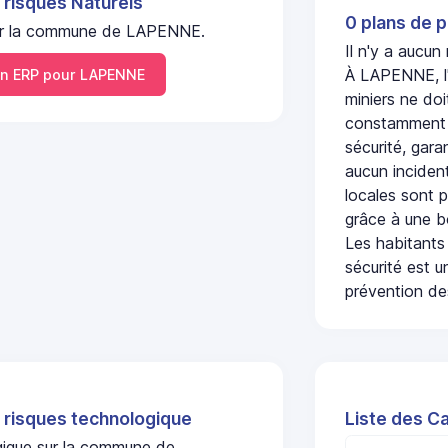
 risques Naturels
0 plans de p
l sur la commune de LAPENNE.
Il n'y a aucu
À LAPENNE, l'
n ERP pour LAPENNE
miniers ne doi
constamment s
sécurité, gara
aucun incident
locales sont p
grâce à une b
Les habitants
sécurité est u
prévention des
 risques technologique
Liste des C
ogique sur la commune de