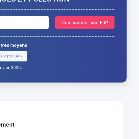
Commander mon ERP
autres moyens
ERP par GPS
nvier 2025.
tement