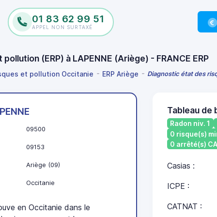
01 83 62 99 51
APPEL NON SURTAXÉ
et pollution (ERP) à LAPENNE (Ariège) - FRANCE ERP
sques et pollution Occitanie
ERP Ariège
Diagnostic état des ri
Tableau de 
PENNE
Radon niv. 1
09500
0 risque(s) mi
0 arrêté(s) 
09153
Ariège (09)
Casias :
Occitanie
ICPE :
CATNAT :
ve en Occitanie dans le