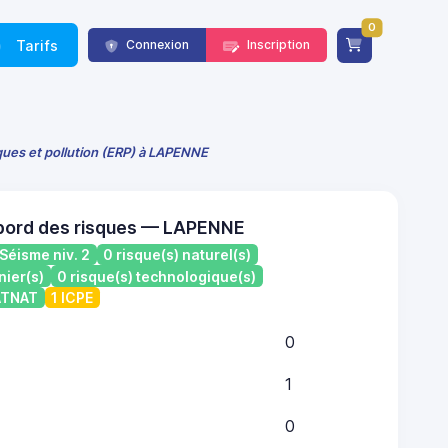
0
Tarifs
Connexion
Inscription
sques et pollution (ERP) à LAPENNE
bord des risques — LAPENNE
Séisme niv. 2
0 risque(s) naturel(s)
nier(s)
0 risque(s) technologique(s)
CATNAT
1 ICPE
0
1
0