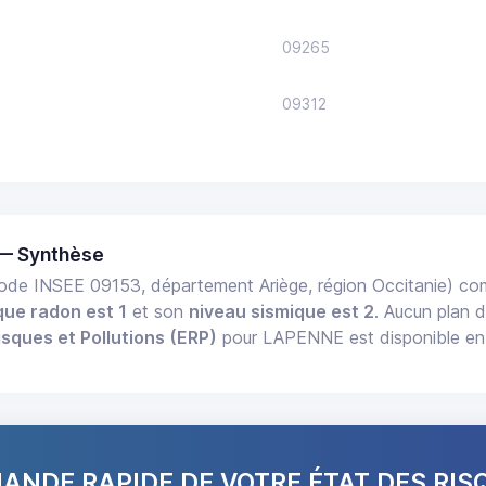
09265
09312
— Synthèse
ode INSEE 09153, département Ariège, région Occitanie) c
que radon est 1
et son
niveau sismique est 2
. Aucun plan d
isques et Pollutions (ERP)
pour LAPENNE est disponible en 
NDE RAPIDE DE VOTRE ÉTAT DES RIS