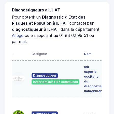
Diagnostiqueurs à ILHAT
Pour obtenir un
Diagnostic d'État des
Risques et Pollution à ILHAT
contactez un
diagnostiqueur à ILHAT
dans le département
Ariège
ou en appelant au 01 83 62 99 51 ou
par mail.
-
Catégorie
Nom
Adre
les
Lieu-
experts
dit
Diagnostiqueur
occitans
ALE
du
Intervient sur 1117 communes
091
diagnostic
ERC
immobilier
7 Ru
du
Pont
Diagnostiqueur