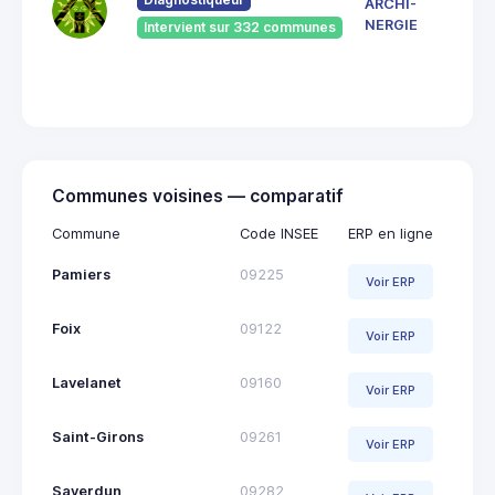
ARCHI-
Vieu
NERGIE
Intervient sur 332 communes
092
Saint
Giro
Communes voisines — comparatif
Commune
Code INSEE
ERP en ligne
Pamiers
09225
Voir ERP
Foix
09122
Voir ERP
Lavelanet
09160
Voir ERP
Saint-Girons
09261
Voir ERP
Saverdun
09282