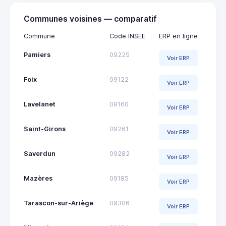
Communes voisines — comparatif
Commune
Code INSEE
ERP en ligne
Pamiers
09225
Voir ERP
Foix
09122
Voir ERP
Lavelanet
09160
Voir ERP
Saint-Girons
09261
Voir ERP
Saverdun
09282
Voir ERP
Mazères
09185
Voir ERP
Tarascon-sur-Ariège
09306
Voir ERP