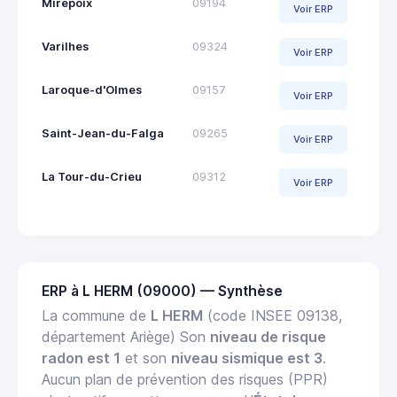
Mirepoix
09194
Voir ERP
Varilhes
09324
Voir ERP
Laroque-d'Olmes
09157
Voir ERP
Saint-Jean-du-Falga
09265
Voir ERP
La Tour-du-Crieu
09312
Voir ERP
ERP à L HERM (09000) — Synthèse
La commune de
L HERM
(code INSEE 09138,
département Ariège) Son
niveau de risque
radon est 1
et son
niveau sismique est 3
.
Aucun plan de prévention des risques (PPR)