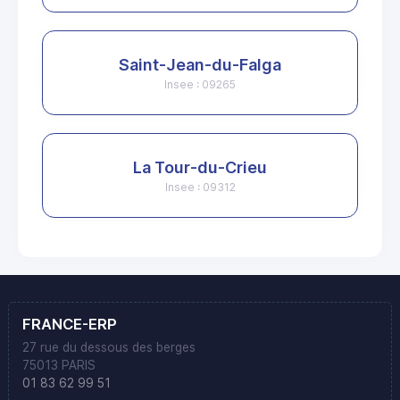
Saint-Jean-du-Falga
Insee : 09265
La Tour-du-Crieu
Insee : 09312
FRANCE-ERP
27 rue du dessous des berges
75013 PARIS
01 83 62 99 51