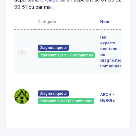
99 51 ou par mail.
-
Catégorie
Nom
Adre
les
Lieu-
experts
dit
Diagnostiqueur
occitans
ALE
du
Intervient sur 1117 communes
091
diagnostic
ERC
immobilier
7 Ru
du
Pont
Diagnostiqueur
ARCHI-
Vieu
NERGIE
Intervient sur 332 communes
092
Saint
Giro