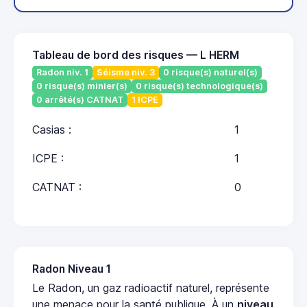
Tableau de bord des risques — L HERM
Radon niv. 1
Séisme niv. 3
0 risque(s) naturel(s)
0 risque(s) minier(s)
0 risque(s) technologique(s)
0 arrêté(s) CATNAT
1 ICPE
Casias :
1
ICPE :
1
CATNAT :
0
Radon Niveau 1
Le Radon, un gaz radioactif naturel, représente
une menace pour la santé publique. À un
niveau