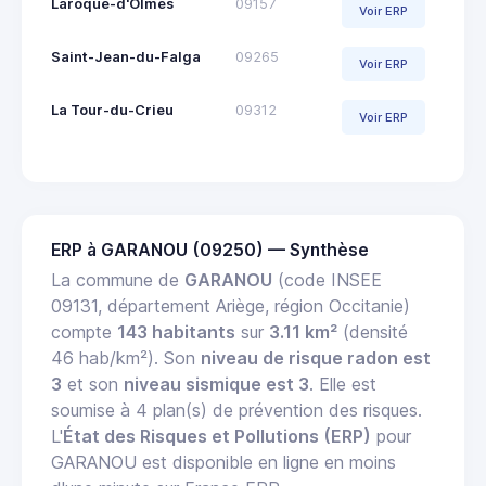
Laroque-d'Olmes
09157
Voir ERP
Saint-Jean-du-Falga
09265
Voir ERP
La Tour-du-Crieu
09312
Voir ERP
ERP à GARANOU (09250) — Synthèse
La commune de
GARANOU
(code INSEE
09131, département Ariège, région Occitanie)
compte
143 habitants
sur
3.11 km²
(densité
46 hab/km²). Son
niveau de risque radon est
3
et son
niveau sismique est 3
. Elle est
soumise à 4 plan(s) de prévention des risques.
L'
État des Risques et Pollutions (ERP)
pour
GARANOU est disponible en ligne en moins