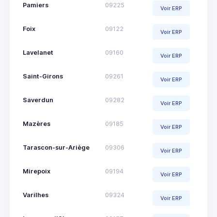
Pamiers
09225
Voir ERP
Foix
09122
Voir ERP
Lavelanet
09160
Voir ERP
Saint-Girons
09261
Voir ERP
Saverdun
09282
Voir ERP
Mazères
09185
Voir ERP
Tarascon-sur-Ariège
09306
Voir ERP
Mirepoix
09194
Voir ERP
Varilhes
09324
Voir ERP