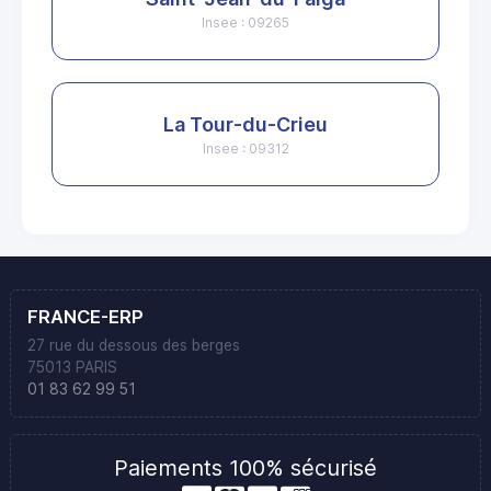
Insee : 09265
La Tour-du-Crieu
Insee : 09312
FRANCE-ERP
27 rue du dessous des berges
75013 PARIS
01 83 62 99 51
Paiements 100% sécurisé