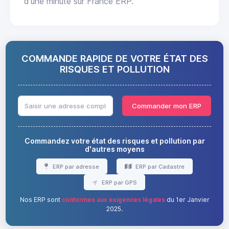
d'une minute sur France ERP.
COMMANDE RAPIDE DE VOTRE ÉTAT DES
RISQUES ET POLLUTION
Commander mon ERP
Commandez votre état des risques et pollution par
d'autres moyens
ERP par adresse
ERP par Cadastre
ERP par GPS
Nos ERP sont
conformes aux exigences légales
du 1er Janvier
2025.