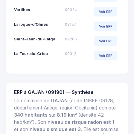
Varilhes
09324
Voir ERP
Laroque-d'Olmes
09157
Voir ERP
Saint-Jean-du-Falga
09265
Voir ERP
La Tour-du-Crieu
09312
Voir ERP
ERP à GAJAN (09190) — Synthèse
La commune de
GAJAN
(code INSEE 09128,
département Ariège, région Occitanie) compte
340 habitants
sur
8.19 km²
(densité 42
hab/km²). Son
niveau de risque radon est 1
et son
niveau sismique est 3
. Elle est soumise