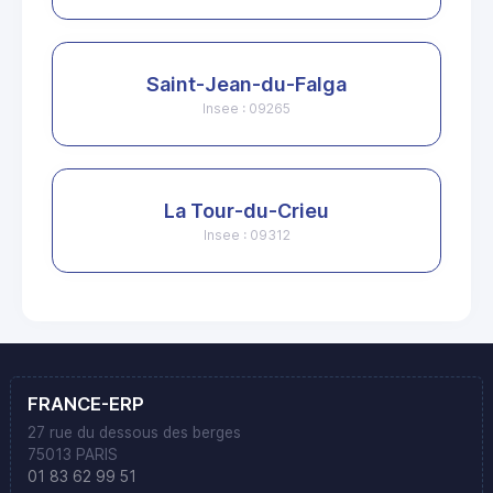
Saint-Jean-du-Falga
Insee : 09265
La Tour-du-Crieu
Insee : 09312
FRANCE-ERP
27 rue du dessous des berges
75013 PARIS
01 83 62 99 51