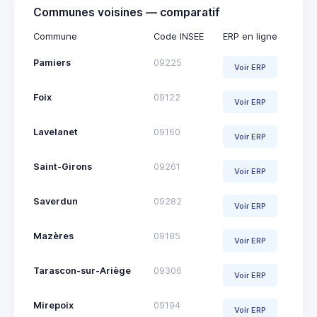
Communes voisines — comparatif
Commune
Code INSEE
ERP en ligne
Pamiers
09225
Voir ERP
Foix
09122
Voir ERP
Lavelanet
09160
Voir ERP
Saint-Girons
09261
Voir ERP
Saverdun
09282
Voir ERP
Mazères
09185
Voir ERP
Tarascon-sur-Ariège
09306
Voir ERP
Mirepoix
09194
Voir ERP