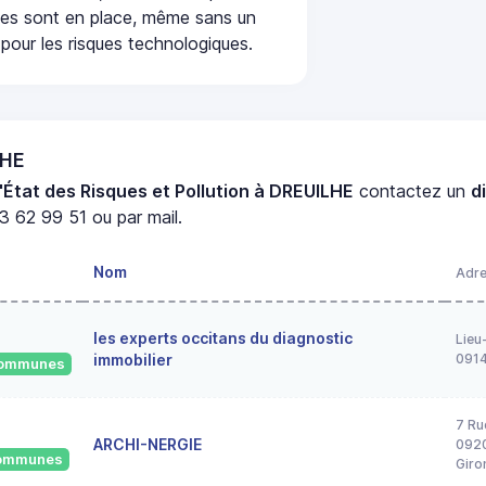
ées sont en place, même sans un
pour les risques technologiques.
LHE
'État des Risques et Pollution à DREUILHE
contactez un
d
3 62 99 51 ou par mail.
Nom
Adr
les experts occitans du diagnostic
Lieu
immobilier
091
 communes
7 Ru
ARCHI-NERGIE
0920
 communes
Giro