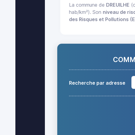
La commune de
DREUILHE
(c
hab/km²). Son
niveau de ris
des Risques et Pollutions (
COMMA
Recherche par adresse