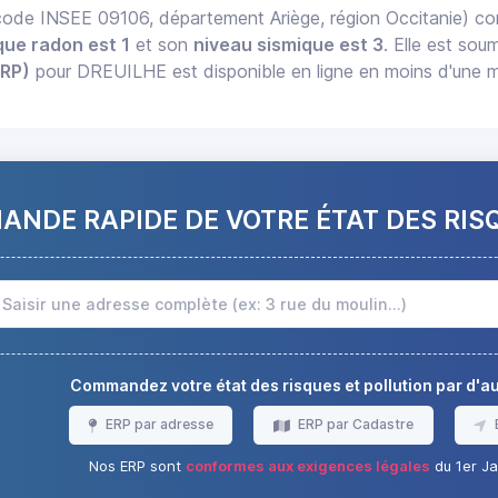
ode INSEE 09106, département Ariège, région Occitanie) 
que radon est 1
et son
niveau sismique est 3
. Elle est sou
ERP)
pour DREUILHE est disponible en ligne en moins d'une m
NDE RAPIDE DE VOTRE ÉTAT DES RIS
Commandez votre état des risques et pollution par d'
ERP par adresse
ERP par Cadastre
Nos ERP sont
conformes aux exigences légales
du 1er Ja