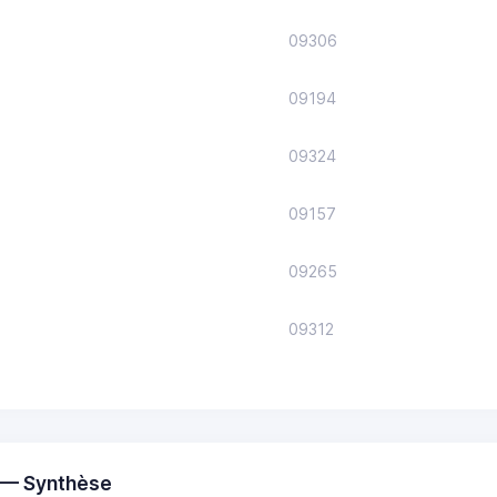
09306
09194
09324
09157
09265
09312
 — Synthèse