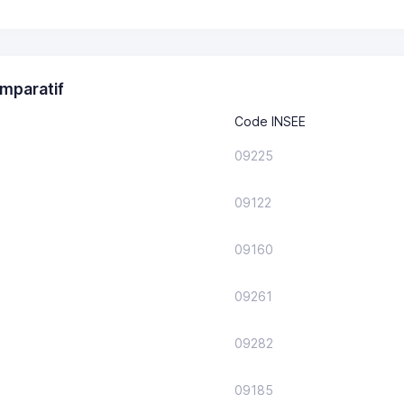
mparatif
Code INSEE
09225
09122
09160
09261
09282
09185