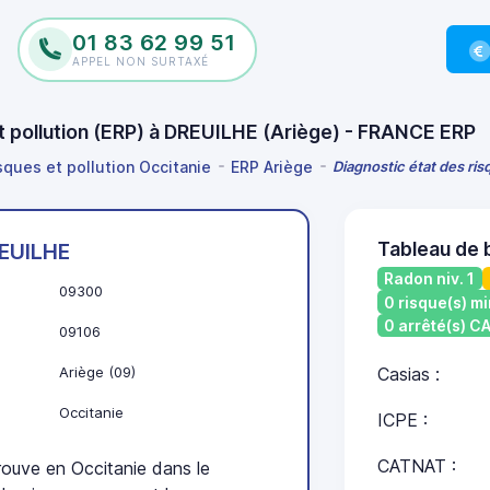
01 83 62 99 51
APPEL NON SURTAXÉ
et pollution (ERP) à DREUILHE (Ariège) - FRANCE ERP
sques et pollution Occitanie
ERP Ariège
Diagnostic état des ris
Tableau de 
EUILHE
Radon niv. 1
09300
0 risque(s) mi
0 arrêté(s) 
09106
Ariège (09)
Casias :
Occitanie
ICPE :
CATNAT :
uve en Occitanie dans le