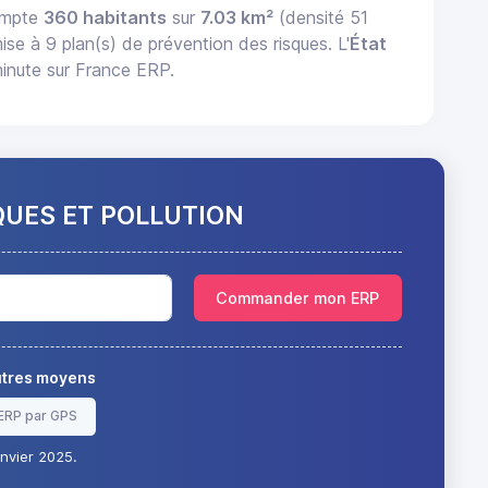
compte
360 habitants
sur
7.03 km²
(densité 51
mise à 9 plan(s) de prévention des risques. L'
État
inute sur France ERP.
QUES ET POLLUTION
Commander mon ERP
autres moyens
ERP par GPS
nvier 2025.