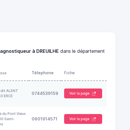
iagnostiqueur à DREUILHE
dans le département
Télephone
Fiche
esse
-dit ALENT
0744539159
Voir la page
40 ERCE
e du Pont Vieux
0601914571
0 Saint-
Voir la page
ns