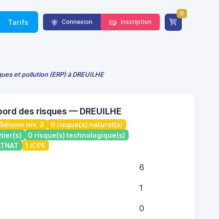
0
Tarifs
Connexion
Inscription
ques et pollution (ERP) à DREUILHE
bord des risques — DREUILHE
Séisme niv. 3
9 risque(s) naturel(s)
nier(s)
0 risque(s) technologique(s)
CATNAT
1 ICPE
6
1
0