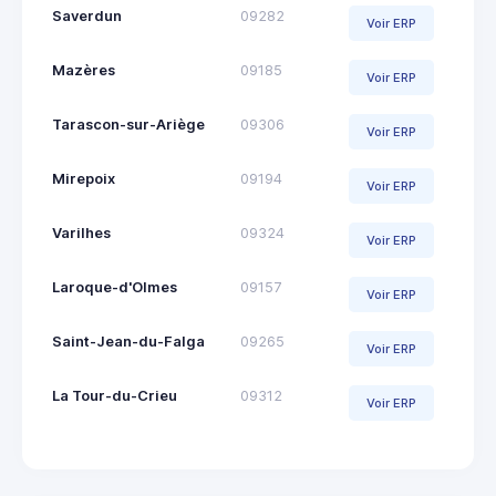
Saverdun
09282
Voir ERP
Mazères
09185
Voir ERP
Tarascon-sur-Ariège
09306
Voir ERP
Mirepoix
09194
Voir ERP
Varilhes
09324
Voir ERP
Laroque-d'Olmes
09157
Voir ERP
Saint-Jean-du-Falga
09265
Voir ERP
La Tour-du-Crieu
09312
Voir ERP