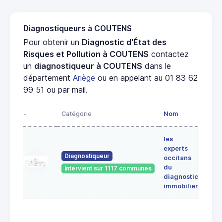
Diagnostiqueurs à COUTENS
Pour obtenir un
Diagnostic d'État des
Risques et Pollution à COUTENS
contactez
un
diagnostiqueur à COUTENS
dans le
département
Ariège
ou en appelant au 01 83 62
99 51 ou par mail.
-
Catégorie
Nom
Adre
les
Lieu-
experts
dit
Diagnostiqueur
occitans
ALE
du
Intervient sur 1117 communes
091
diagnostic
ERC
immobilier
7 Ru
du