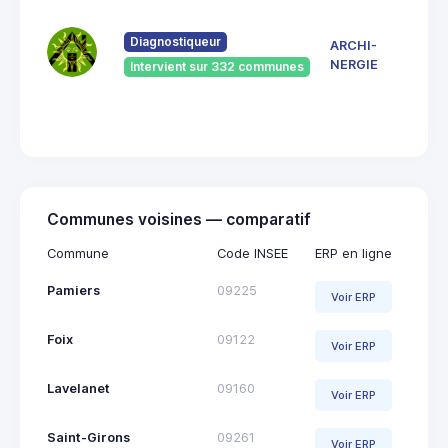
7 Ru
du
Pont
Diagnostiqueur
ARCHI-
Vieu
NERGIE
Intervient sur 332 communes
092
Saint
Giro
Communes voisines — comparatif
Commune
Code INSEE
ERP en ligne
Pamiers
09225
Voir ERP
Foix
09122
Voir ERP
Lavelanet
09160
Voir ERP
Saint-Girons
09261
Voir ERP