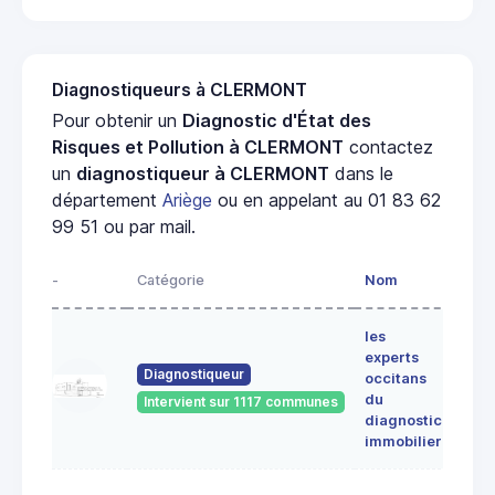
Diagnostiqueurs à CLERMONT
Pour obtenir un
Diagnostic d'État des
Risques et Pollution à CLERMONT
contactez
un
diagnostiqueur à CLERMONT
dans le
département
Ariège
ou en appelant au 01 83 62
99 51 ou par mail.
-
Catégorie
Nom
Adre
les
Lieu-
experts
dit
Diagnostiqueur
occitans
ALE
du
Intervient sur 1117 communes
091
diagnostic
ERC
immobilier