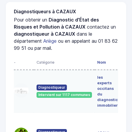
Diagnostiqueurs à CAZAUX
Pour obtenir un
Diagnostic d'État des
Risques et Pollution à CAZAUX
contactez un
diagnostiqueur à CAZAUX
dans le
département
Ariège
ou en appelant au 01 83 62
99 51 ou par mail.
-
Catégorie
Nom
Adre
les
Lieu-
experts
dit
Diagnostiqueur
occitans
ALE
du
Intervient sur 1117 communes
091
diagnostic
ERC
immobilier
7 Ru
du
Pont
Diagnostiqueur