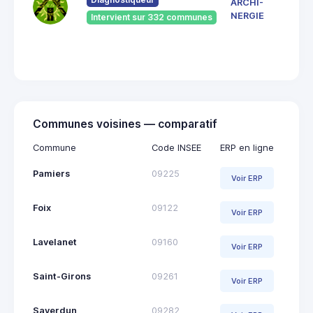
ARCHI-
Vieu
NERGIE
Intervient sur 332 communes
092
Saint
Giro
Communes voisines — comparatif
Commune
Code INSEE
ERP en ligne
Pamiers
09225
Voir ERP
Foix
09122
Voir ERP
Lavelanet
09160
Voir ERP
Saint-Girons
09261
Voir ERP
Saverdun
09282