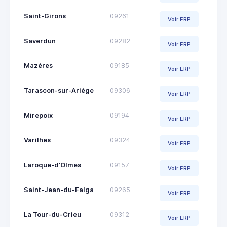
Saint-Girons
09261
Voir ERP
Saverdun
09282
Voir ERP
Mazères
09185
Voir ERP
Tarascon-sur-Ariège
09306
Voir ERP
Mirepoix
09194
Voir ERP
Varilhes
09324
Voir ERP
Laroque-d'Olmes
09157
Voir ERP
Saint-Jean-du-Falga
09265
Voir ERP
La Tour-du-Crieu
09312
Voir ERP