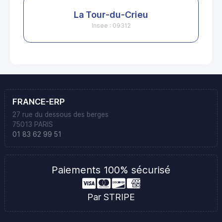
La Tour-du-Crieu
Insee : 09312
FRANCE-ERP
27 rue du dessous des berges
75013 PARIS
01 83 62 99 51
Paiements 100% sécurisé
Par STRIPE