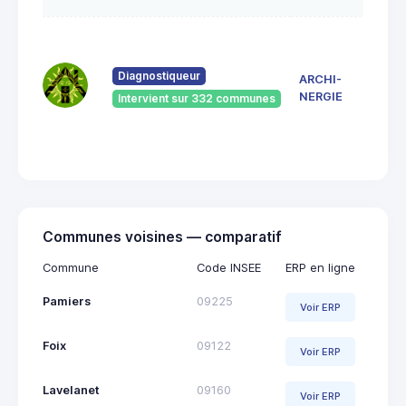
7 Ru
du
Pont
Diagnostiqueur
ARCHI-
Vieu
NERGIE
Intervient sur 332 communes
092
Saint
Giro
Communes voisines — comparatif
Commune
Code INSEE
ERP en ligne
Pamiers
09225
Voir ERP
Foix
09122
Voir ERP
Lavelanet
09160
Voir ERP