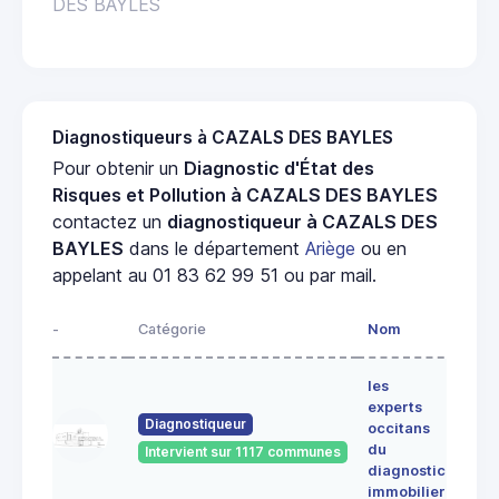
DES BAYLES
Diagnostiqueurs à CAZALS DES BAYLES
Pour obtenir un
Diagnostic d'État des
Risques et Pollution à CAZALS DES BAYLES
contactez un
diagnostiqueur à CAZALS DES
BAYLES
dans le département
Ariège
ou en
appelant au 01 83 62 99 51 ou par mail.
-
Catégorie
Nom
Adre
les
Lieu-
experts
dit
Diagnostiqueur
occitans
ALE
du
Intervient sur 1117 communes
091
diagnostic
ERC
immobilier