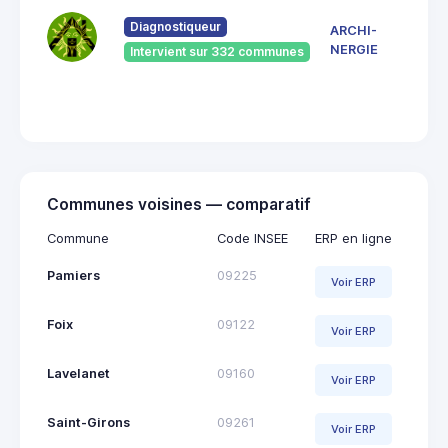
du
Pont
Diagnostiqueur
ARCHI-
Vieu
NERGIE
Intervient sur 332 communes
092
Saint
Giro
Communes voisines — comparatif
Commune
Code INSEE
ERP en ligne
Pamiers
09225
Voir ERP
Foix
09122
Voir ERP
Lavelanet
09160
Voir ERP
Saint-Girons
09261
Voir ERP