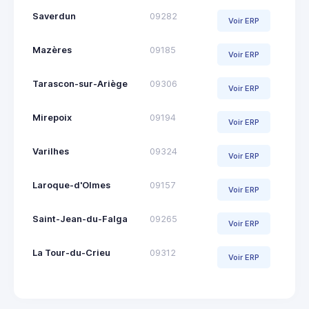
Saverdun
09282
Voir ERP
Mazères
09185
Voir ERP
Tarascon-sur-Ariège
09306
Voir ERP
Mirepoix
09194
Voir ERP
Varilhes
09324
Voir ERP
Laroque-d'Olmes
09157
Voir ERP
Saint-Jean-du-Falga
09265
Voir ERP
La Tour-du-Crieu
09312
Voir ERP