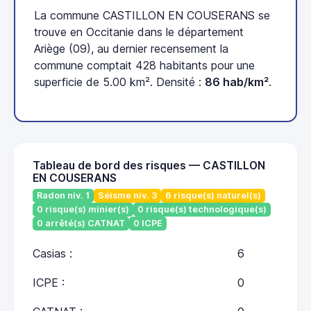
La commune CASTILLON EN COUSERANS se
trouve en Occitanie dans le département
Ariège (09), au dernier recensement la
commune comptait 428 habitants pour une
superficie de 5.00 km². Densité :
86 hab/km²
.
Tableau de bord des risques — CASTILLON
EN COUSERANS
Radon niv. 1
Séisme niv. 3
6 risque(s) naturel(s)
0 risque(s) minier(s)
0 risque(s) technologique(s)
0 arrêté(s) CATNAT
0 ICPE
Casias :
6
ICPE :
0