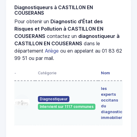
Diagnostiqueurs à CASTILLON EN
COUSERANS
Pour obtenir un
Diagnostic d'État des
Risques et Pollution à CASTILLON EN
COUSERANS
contactez un
diagnostiqueur à
CASTILLON EN COUSERANS
dans le
département
Ariège
ou en appelant au 01 83 62
99 51 ou par mail.
-
Catégorie
Nom
Adre
les
Lieu-
experts
dit
Diagnostiqueur
occitans
ALE
du
Intervient sur 1117 communes
091
diagnostic
ERC
immobilier
7 Ru