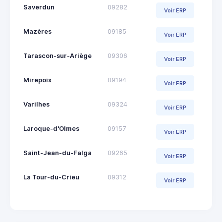
Saverdun
09282
Voir ERP
Mazères
09185
Voir ERP
Tarascon-sur-Ariège
09306
Voir ERP
Mirepoix
09194
Voir ERP
Varilhes
09324
Voir ERP
Laroque-d'Olmes
09157
Voir ERP
Saint-Jean-du-Falga
09265
Voir ERP
La Tour-du-Crieu
09312
Voir ERP