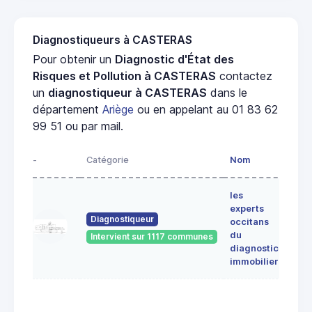
Diagnostiqueurs à CASTERAS
Pour obtenir un
Diagnostic d'État des
Risques et Pollution à CASTERAS
contactez
un
diagnostiqueur à CASTERAS
dans le
département
Ariège
ou en appelant au 01 83 62
99 51 ou par mail.
-
Catégorie
Nom
Adre
les
Lieu-
experts
dit
Diagnostiqueur
occitans
ALE
du
Intervient sur 1117 communes
091
diagnostic
ERC
immobilier
7 Ru
du