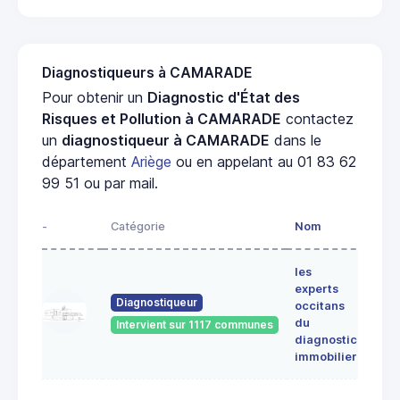
Diagnostiqueurs à CAMARADE
Pour obtenir un
Diagnostic d'État des
Risques et Pollution à CAMARADE
contactez
un
diagnostiqueur à CAMARADE
dans le
département
Ariège
ou en appelant au 01 83 62
99 51 ou par mail.
-
Catégorie
Nom
Adre
les
Lieu-
experts
dit
Diagnostiqueur
occitans
ALE
du
Intervient sur 1117 communes
091
diagnostic
ERC
immobilier