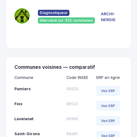
7 Ru
du
Pont
Diagnostiqueur
ARCHI-
Vieu
NERGIE
Intervient sur 332 communes
092
Saint
Giro
Communes voisines — comparatif
Commune
Code INSEE
ERP en ligne
Pamiers
09225
Voir ERP
Foix
09122
Voir ERP
Lavelanet
09160
Voir ERP
Saint-Girons
09261
Voir ERP