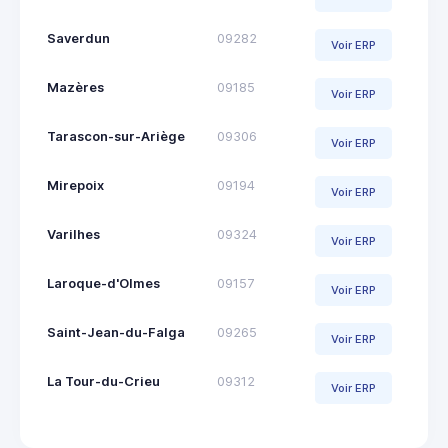
Saverdun
09282
Voir ERP
Mazères
09185
Voir ERP
Tarascon-sur-Ariège
09306
Voir ERP
Mirepoix
09194
Voir ERP
Varilhes
09324
Voir ERP
Laroque-d'Olmes
09157
Voir ERP
Saint-Jean-du-Falga
09265
Voir ERP
La Tour-du-Crieu
09312
Voir ERP