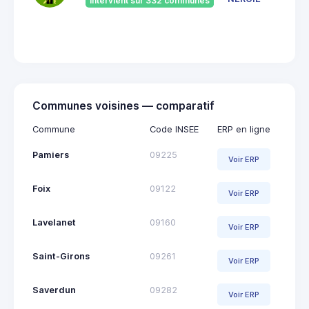
Intervient sur 332 communes
092
Saint
Giro
Communes voisines — comparatif
Commune
Code INSEE
ERP en ligne
Pamiers
09225
Voir ERP
Foix
09122
Voir ERP
Lavelanet
09160
Voir ERP
Saint-Girons
09261
Voir ERP
Saverdun
09282
Voir ERP