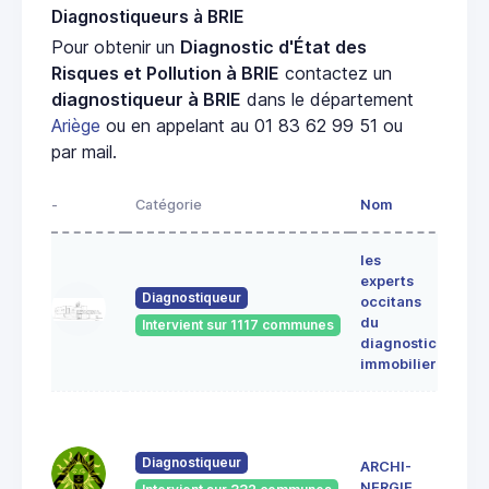
Diagnostiqueurs à BRIE
Pour obtenir un
Diagnostic d'État des
Risques et Pollution à BRIE
contactez un
diagnostiqueur à BRIE
dans le département
Ariège
ou en appelant au 01 83 62 99 51 ou
par mail.
-
Catégorie
Nom
Adre
les
Lieu-
experts
dit
Diagnostiqueur
occitans
ALE
du
Intervient sur 1117 communes
091
diagnostic
ERC
immobilier
7 Ru
du
Pont
Diagnostiqueur
ARCHI-
Vieu
NERGIE