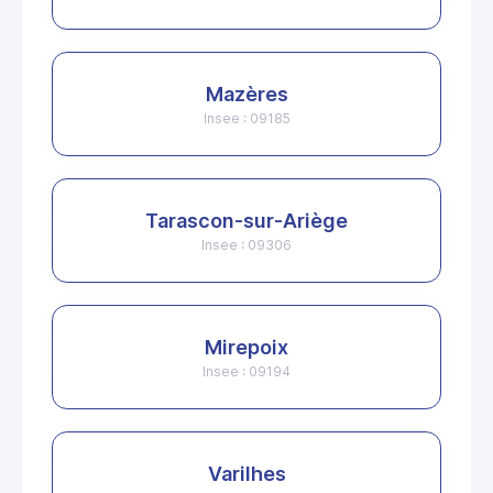
Mazères
Insee : 09185
Tarascon-sur-Ariège
Insee : 09306
Mirepoix
Insee : 09194
Varilhes