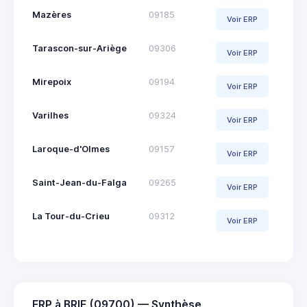
Mazères
09185
Voir ERP
Tarascon-sur-Ariège
09306
Voir ERP
Mirepoix
09194
Voir ERP
Varilhes
09324
Voir ERP
Laroque-d'Olmes
09157
Voir ERP
Saint-Jean-du-Falga
09265
Voir ERP
La Tour-du-Crieu
09312
Voir ERP
ERP à BRIE (09700) — Synthèse