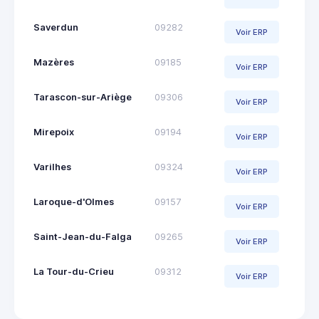
Saverdun
09282
Voir ERP
Mazères
09185
Voir ERP
Tarascon-sur-Ariège
09306
Voir ERP
Mirepoix
09194
Voir ERP
Varilhes
09324
Voir ERP
Laroque-d'Olmes
09157
Voir ERP
Saint-Jean-du-Falga
09265
Voir ERP
La Tour-du-Crieu
09312
Voir ERP