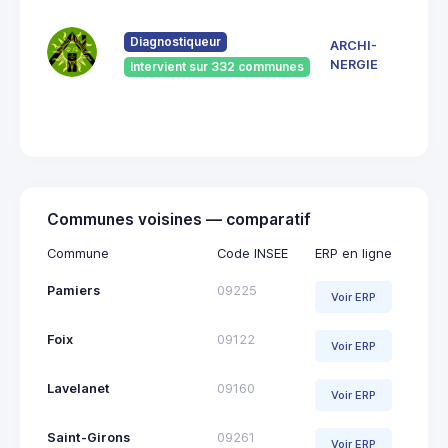
7 Ru
du
Pont
Diagnostiqueur
ARCHI-
Vieu
NERGIE
Intervient sur 332 communes
092
Saint
Giro
Communes voisines — comparatif
Commune
Code INSEE
ERP en ligne
Pamiers
09225
Voir ERP
Foix
09122
Voir ERP
Lavelanet
09160
Voir ERP
Saint-Girons
09261
Voir ERP