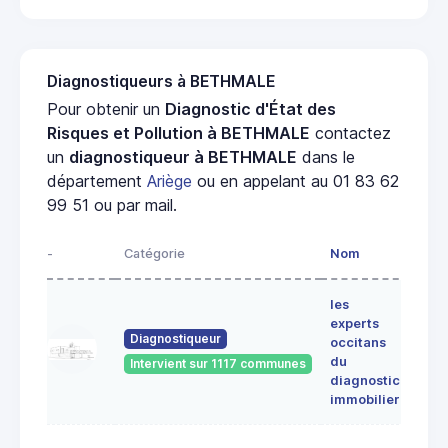
Diagnostiqueurs à BETHMALE
Pour obtenir un
Diagnostic d'État des
Risques et Pollution à BETHMALE
contactez
un
diagnostiqueur à BETHMALE
dans le
département
Ariège
ou en appelant au 01 83 62
99 51 ou par mail.
-
Catégorie
Nom
Adre
les
Lieu-
experts
dit
Diagnostiqueur
occitans
ALE
du
Intervient sur 1117 communes
091
diagnostic
ERC
immobilier