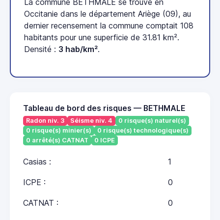
La commune BETHMALE se trouve en
Occitanie dans le département Ariège (09), au
dernier recensement la commune comptait 108
habitants pour une superficie de 31.81 km².
Densité :
3 hab/km²
.
Tableau de bord des risques — BETHMALE
Radon niv. 3
Séisme niv. 4
0 risque(s) naturel(s)
0 risque(s) minier(s)
0 risque(s) technologique(s)
0 arrêté(s) CATNAT
0 ICPE
Casias :
1
ICPE :
0
CATNAT :
0