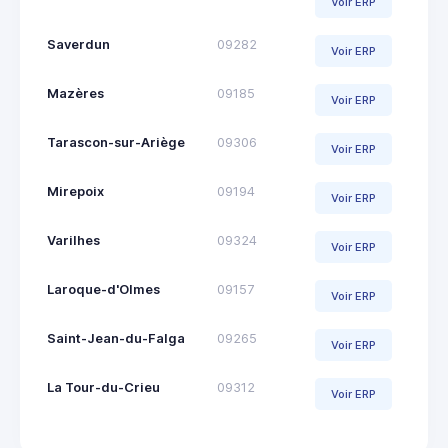
Voir ERP
Saverdun
09282
Voir ERP
Mazères
09185
Voir ERP
Tarascon-sur-Ariège
09306
Voir ERP
Mirepoix
09194
Voir ERP
Varilhes
09324
Voir ERP
Laroque-d'Olmes
09157
Voir ERP
Saint-Jean-du-Falga
09265
Voir ERP
La Tour-du-Crieu
09312
Voir ERP