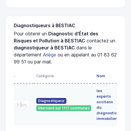
Diagnostiqueurs à BESTIAC
Pour obtenir un
Diagnostic d'État des
Risques et Pollution à BESTIAC
contactez un
diagnostiqueur à BESTIAC
dans le
département
Ariège
ou en appelant au 01 83 62
99 51 ou par mail.
-
Catégorie
Nom
Adre
les
Lieu-
experts
dit
Diagnostiqueur
occitans
ALE
du
Intervient sur 1117 communes
091
diagnostic
ERC
immobilier