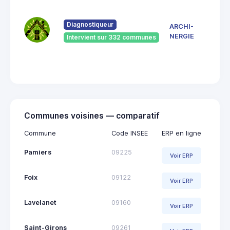
7 Ru
du
Pont
Diagnostiqueur
ARCHI-
Vieu
NERGIE
Intervient sur 332 communes
092
Saint
Giro
Communes voisines — comparatif
Commune
Code INSEE
ERP en ligne
Pamiers
09225
Voir ERP
Foix
09122
Voir ERP
Lavelanet
09160
Voir ERP
Saint-Girons
09261