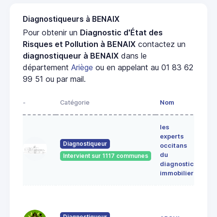
Diagnostiqueurs à BENAIX
Pour obtenir un
Diagnostic d'État des
Risques et Pollution à BENAIX
contactez un
diagnostiqueur à BENAIX
dans le
département
Ariège
ou en appelant au 01 83 62
99 51 ou par mail.
-
Catégorie
Nom
Adre
les
Lieu-
experts
dit
Diagnostiqueur
occitans
ALE
du
Intervient sur 1117 communes
091
diagnostic
ERC
immobilier
7 Ru
du
Pont
Diagnostiqueur