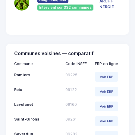
ARCHI-
Vieu
NERGIE
Intervient sur 332 communes
092
Saint
Giro
Communes voisines — comparatif
Commune
Code INSEE
ERP en ligne
Pamiers
09225
Voir ERP
Foix
09122
Voir ERP
Lavelanet
09160
Voir ERP
Saint-Girons
09261
Voir ERP
Saverdun
09282