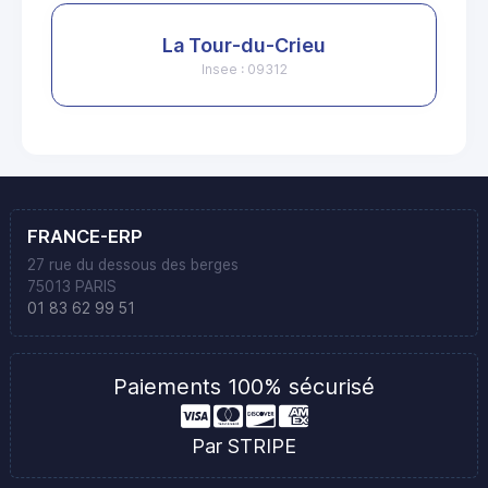
La Tour-du-Crieu
Insee : 09312
FRANCE-ERP
27 rue du dessous des berges
75013 PARIS
01 83 62 99 51
Paiements 100% sécurisé
Par STRIPE