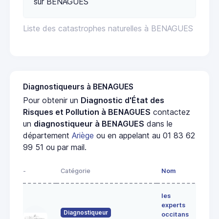
sur BENAGUES
Liste des catastrophes naturelles à BENAGUES
Diagnostiqueurs à BENAGUES
Pour obtenir un
Diagnostic d'État des
Risques et Pollution à BENAGUES
contactez
un
diagnostiqueur à BENAGUES
dans le
département
Ariège
ou en appelant au 01 83 62
99 51 ou par mail.
-
Catégorie
Nom
Adre
les
Lieu-
experts
dit
Diagnostiqueur
occitans
ALE