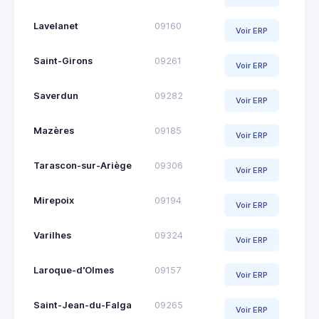
Lavelanet
09160
Voir ERP
Saint-Girons
09261
Voir ERP
Saverdun
09282
Voir ERP
Mazères
09185
Voir ERP
Tarascon-sur-Ariège
09306
Voir ERP
Mirepoix
09194
Voir ERP
Varilhes
09324
Voir ERP
Laroque-d'Olmes
09157
Voir ERP
Saint-Jean-du-Falga
09265
Voir ERP