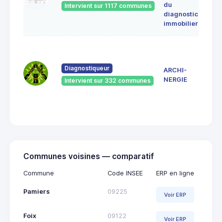
du
Intervient sur 1117 communes
091
diagnostic
ERC
immobilier
7 Ru
du
Pont
Diagnostiqueur
ARCHI-
Vieu
NERGIE
Intervient sur 332 communes
092
Saint
Giro
Communes voisines — comparatif
Commune
Code INSEE
ERP en ligne
Pamiers
09225
Voir ERP
Foix
09122
Voir ERP