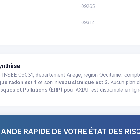
09265
09312
ynthèse
 INSEE 09031, département Ariège, région Occitanie) comp
que radon est 1
et son
niveau sismique est 3
. Aucun plan d
isques et Pollutions (ERP)
pour AXIAT est disponible en lig
NDE RAPIDE DE VOTRE ÉTAT DES RIS