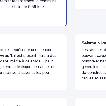
 dernier recensement la commune
ne superficie de 9.59 km².
Seisme Nive
naturel, représente une menace
Les séismes de
iveau 1
, il est présent mais à des
pouvant cause
dant, même à ce stade, il peut
nombreux habi
augmentant le risque de cancer du
généralement 
ération sont essentielles pour
de constructio
risques et ass