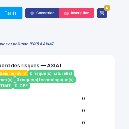
0
Tarifs
Connexion
Inscription
ques et pollution (ERP) à AXIAT
bord des risques — AXIAT
Séisme niv. 3
0 risque(s) naturel(s)
nier(s)
0 risque(s) technologique(s)
CATNAT
0 ICPE
0
0
0