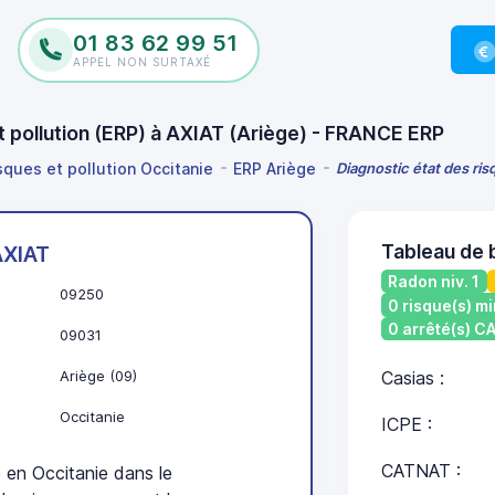
01 83 62 99 51
APPEL NON SURTAXÉ
et pollution (ERP) à AXIAT (Ariège) - FRANCE ERP
sques et pollution Occitanie
ERP Ariège
Diagnostic état des ris
Tableau de 
AXIAT
Radon niv. 1
09250
0 risque(s) mi
0 arrêté(s) 
09031
Ariège (09)
Casias :
Occitanie
ICPE :
CATNAT :
en Occitanie dans le