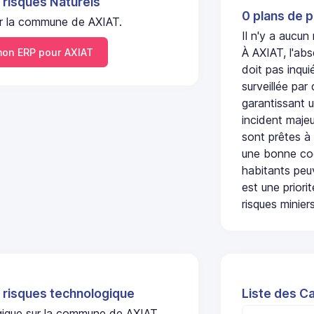
 risques Naturels
0 plans de p
sur la commune de AXIAT.
Il n'y a aucun
À AXIAT, l'ab
on ERP pour AXIAT
doit pas inqu
surveillée par
garantissant u
incident majeu
sont prêtes à
une bonne coo
habitants peuv
est une prior
risques miniers
 risques technologique
Liste des C
ogique sur la commune de AXIAT.