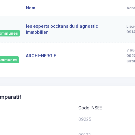
Nom
Adr
les experts occitans du diagnostic
Lieu
immobilier
091
 communes
7 Ru
ARCHI-NERGIE
0920
 communes
Giro
mparatif
Code INSEE
09225
09122