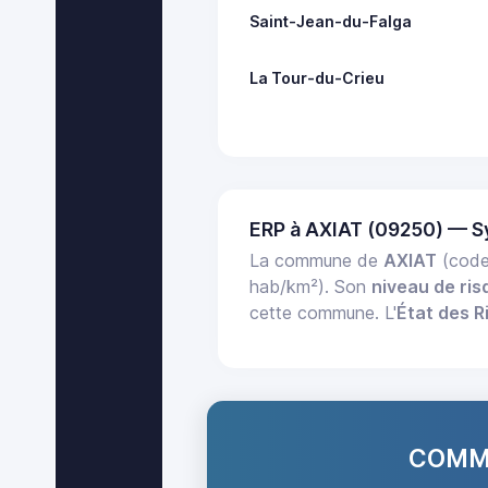
Saint-Jean-du-Falga
La Tour-du-Crieu
ERP à AXIAT (09250) — S
La commune de
AXIAT
(code
hab/km²). Son
niveau de ris
cette commune. L'
État des R
COMMA