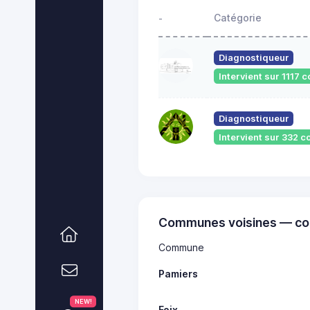
Catégorie
-
Diagnostiqueur
Intervient sur 1117
Diagnostiqueur
Intervient sur 332
Communes voisines — co
Commune
Pamiers
NEW!
Foix