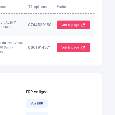
Télephone
Fiche
esse
-dit ALENT
0744539159
Voir la page
40 ERCE
e du Pont Vieux
0601914571
0 Saint-
Voir la page
ns
ERP en ligne
Voir ERP