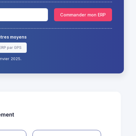
Commander mon ERP
autres moyens
ERP par GPS
nvier 2025.
tement