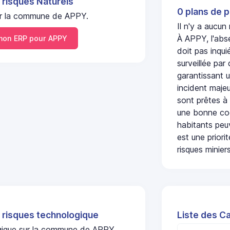
 risques Naturels
0 plans de p
 sur la commune de APPY.
Il n'y a aucun
À APPY, l'abs
on ERP pour APPY
doit pas inqu
surveillée par
garantissant u
incident majeu
sont prêtes à
une bonne coo
habitants peuv
est une prior
risques miniers
 risques technologique
Liste des C
ogique sur la commune de APPY.