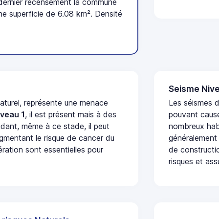
 dernier recensement la commune
ne superficie de 6.08 km². Densité
Seisme Nive
naturel, représente une menace
Les séismes de
iveau 1
, il est présent mais à des
pouvant cause
dant, même à ce stade, il peut
nombreux habi
augmentant le risque de cancer du
généralement 
ération sont essentielles pour
de constructio
risques et ass