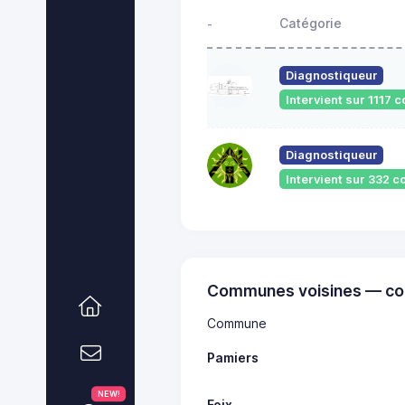
Catégorie
-
Diagnostiqueur
Intervient sur 1117
Diagnostiqueur
Intervient sur 332
Communes voisines — co
Commune
Pamiers
NEW!
Foix