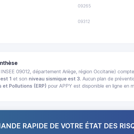
09265
09312
ynthèse
INSEE 09012, département Ariège, région Occitanie) compt
est 1
et son
niveau sismique est 3
. Aucun plan de préventi
 et Pollutions (ERP)
pour APPY est disponible en ligne en m
NDE RAPIDE DE VOTRE ÉTAT DES RIS