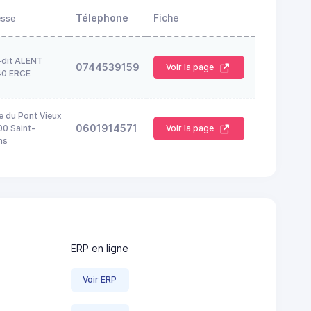
Télephone
Fiche
esse
-dit ALENT
0744539159
Voir la page
40 ERCE
e du Pont Vieux
0601914571
0 Saint-
Voir la page
ns
ERP en ligne
Voir ERP