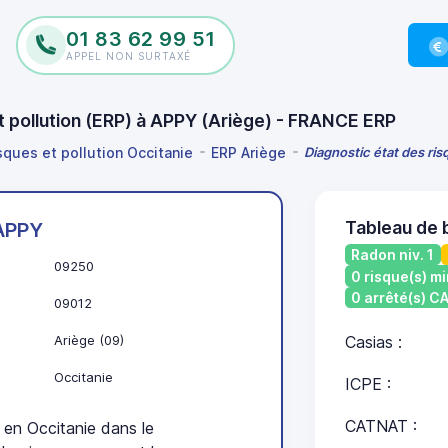
01 83 62 99 51
APPEL NON SURTAXÉ
et pollution (ERP) à APPY (Ariège) - FRANCE ERP
sques et pollution Occitanie
ERP Ariège
Diagnostic état des ris
Tableau de 
APPY
Radon niv. 1
09250
0 risque(s) mi
0 arrêté(s) 
09012
Ariège (09)
Casias :
Occitanie
ICPE :
CATNAT :
en Occitanie dans le