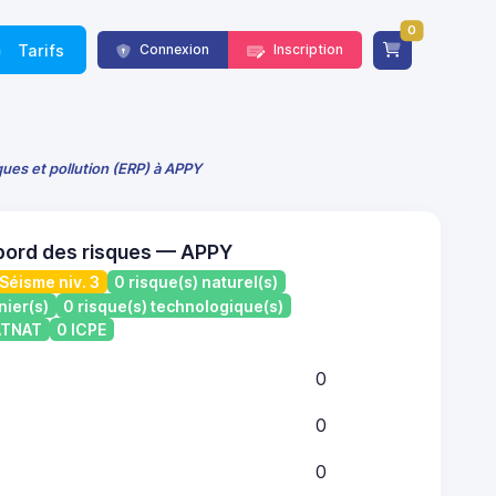
0
Tarifs
Connexion
Inscription
ques et pollution (ERP) à APPY
bord des risques — APPY
Séisme niv. 3
0 risque(s) naturel(s)
nier(s)
0 risque(s) technologique(s)
CATNAT
0 ICPE
0
0
0