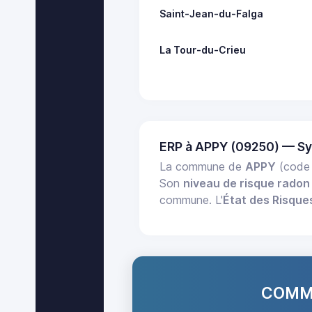
Saint-Jean-du-Falga
La Tour-du-Crieu
ERP à APPY (09250) — S
La commune de
APPY
(code 
Son
niveau de risque radon 
commune. L'
État des Risques
COMMA