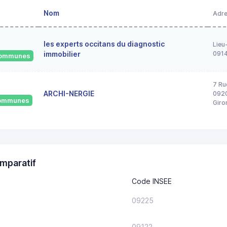
Nom
Adr
les experts occitans du diagnostic
Lieu
immobilier
091
 communes
7 Ru
ARCHI-NERGIE
0920
 communes
Giro
mparatif
Code INSEE
09225
09122