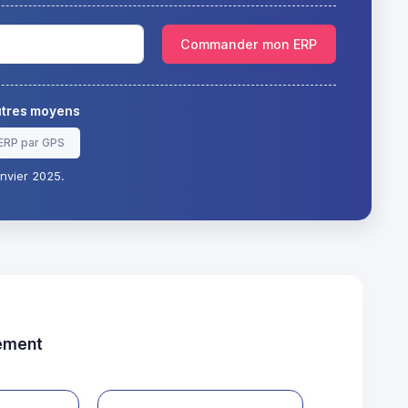
Commander mon ERP
autres moyens
ERP par GPS
nvier 2025.
tement