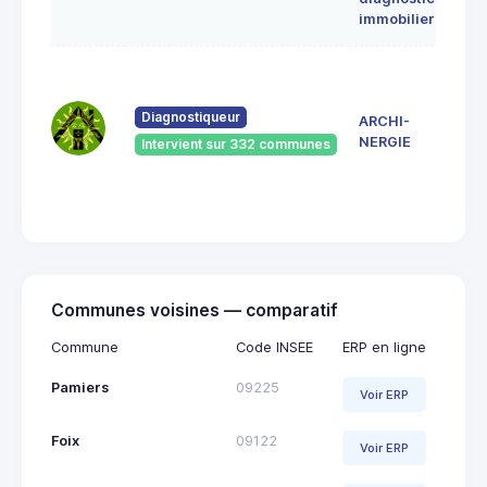
ERC
immobilier
7 Ru
du
Pont
Diagnostiqueur
ARCHI-
Vieu
NERGIE
Intervient sur 332 communes
092
Saint
Giro
Communes voisines — comparatif
Commune
Code INSEE
ERP en ligne
Pamiers
09225
Voir ERP
Foix
09122
Voir ERP