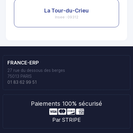
La Tour-du-Crieu
Insee : 09312
FRANCE-ERP
27 rue du dessous des berges
75013 PARIS
01 83 62 99 51
Paiements 100% sécurisé
Par STRIPE