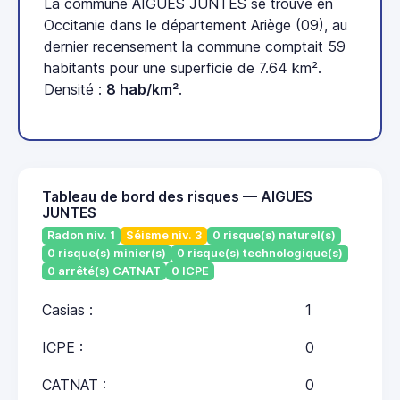
La commune AIGUES JUNTES se trouve en
Occitanie dans le département Ariège (09), au
dernier recensement la commune comptait 59
habitants pour une superficie de 7.64 km².
Densité :
8 hab/km²
.
Tableau de bord des risques — AIGUES
JUNTES
Radon niv. 1
Séisme niv. 3
0 risque(s) naturel(s)
0 risque(s) minier(s)
0 risque(s) technologique(s)
0 arrêté(s) CATNAT
0 ICPE
Casias :
1
ICPE :
0
CATNAT :
0