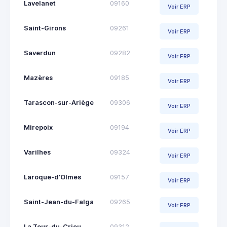
Lavelanet
09160
Voir ERP
Saint-Girons
09261
Voir ERP
Saverdun
09282
Voir ERP
Mazères
09185
Voir ERP
Tarascon-sur-Ariège
09306
Voir ERP
Mirepoix
09194
Voir ERP
Varilhes
09324
Voir ERP
Laroque-d'Olmes
09157
Voir ERP
Saint-Jean-du-Falga
09265
Voir ERP
La Tour-du-Crieu
09312