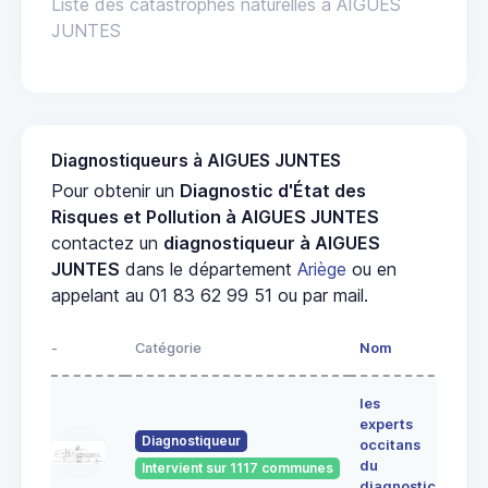
Liste des catastrophes naturelles à AIGUES
JUNTES
Diagnostiqueurs à AIGUES JUNTES
Pour obtenir un
Diagnostic d'État des
Risques et Pollution à AIGUES JUNTES
contactez un
diagnostiqueur à AIGUES
JUNTES
dans le département
Ariège
ou en
appelant au 01 83 62 99 51 ou par mail.
-
Catégorie
Nom
Adre
les
Lieu-
experts
dit
Diagnostiqueur
occitans
ALE
du
Intervient sur 1117 communes
091
diagnostic