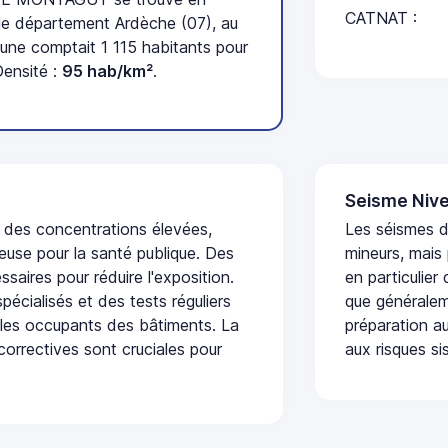
CATNAT :
e département Ardèche (07), au
une comptait 1 115 habitants pour
Densité :
95 hab/km²
.
Seisme Nive
t des concentrations élevées,
Les séismes 
euse pour la santé publique. Des
mineurs, mais
saires pour réduire l'exposition.
en particulier
écialisés et des tests réguliers
que généraleme
 les occupants des bâtiments. La
préparation au
 correctives sont cruciales pour
aux risques si