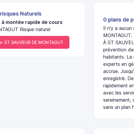
 risques Naturels
0 plans de p
u à montée rapide de cours
Il n'y a aucu
TAGUT Risque naturel
MONTAGUT.
À ST SAUVEU
ur ST SAUVEUR DE MONTAGUT
prévention des
habitants. La
experts en géo
accrue. Jusqu'
enregistré. De
rapidement en
avec les serv
sereinement, c
sans un plan f