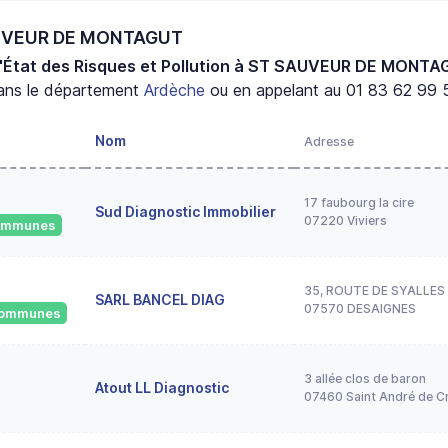
SAUVEUR DE MONTAGUT
d'État des Risques et Pollution à ST SAUVEUR DE MONT
ns le département
Ardèche
ou en appelant au 01 83 62 99 5
Nom
Adresse
17 faubourg la cire
Sud Diagnostic Immobilier
07220 Viviers
 communes
35, ROUTE DE SYALLES
SARL BANCEL DIAG
07570 DESAIGNES
 communes
3 allée clos de baron
Atout LL Diagnostic
07460 Saint André de C