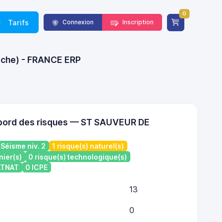
0
Tarifs
Connexion
Inscription
èche) - FRANCE ERP
 bord des risques — ST SAUVEUR DE
Séisme niv. 2
1 risque(s) naturel(s)
nier(s)
0 risque(s) technologique(s)
CATNAT
0 ICPE
13
0