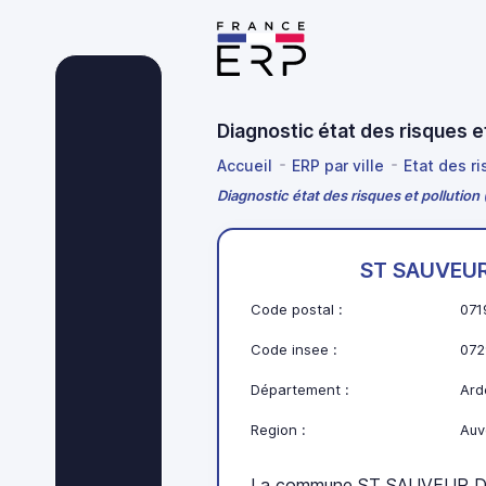
Diagnostic état des risques
Accueil
ERP par ville
Etat des r
Diagnostic état des risques et pollut
ST SAUVEU
Code postal :
071
Code insee :
072
Département :
Ard
Region :
Auv
La commune ST SAUVEUR D