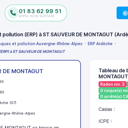
01 83 62 99 51
APPEL NON SURTAXÉ
 et pollution (ERP) à ST SAUVEUR DE MONTAGUT (Ard
isques et pollution Auvergne-Rhône-Alpes
ERP Ardèche
ion (ERP) à ST SAUVEUR DE MONTAGUT
Tableau de
R DE MONTAGUT
MONTAGUT
90
Radon niv. 3
0 risque(s) mi
95
0 arrêté(s) 
èche (07)
Casias :
ergne-Rhône-Alpes
ICPE :
E MONTAGUT se trouve en