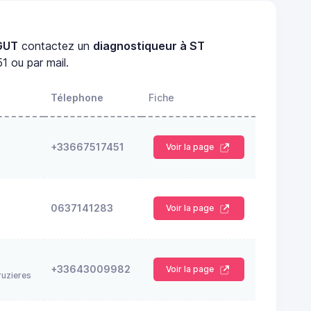
AGUT
contactez un
diagnostiqueur à ST
1 ou par mail.
Télephone
Fiche
+33667517451
Voir la page
0637141283
Voir la page
+33643009982
Voir la page
ruzieres