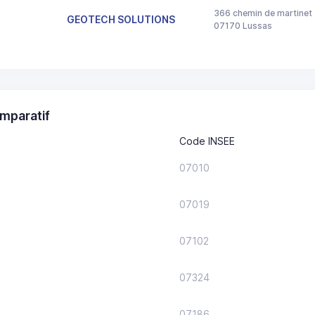
366 chemin de martinet
GEOTECH SOLUTIONS
07170 Lussas
mparatif
Code INSEE
07010
07019
07102
07324
07186