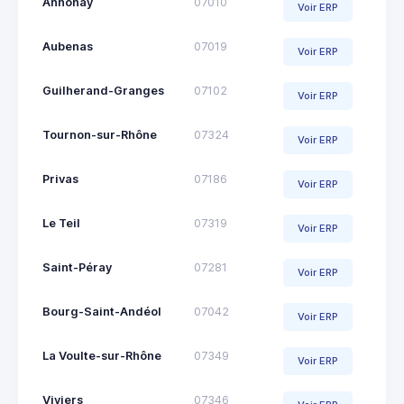
Annonay
07010
Voir ERP
Aubenas
07019
Voir ERP
Guilherand-Granges
07102
Voir ERP
Tournon-sur-Rhône
07324
Voir ERP
Privas
07186
Voir ERP
Le Teil
07319
Voir ERP
Saint-Péray
07281
Voir ERP
Bourg-Saint-Andéol
07042
Voir ERP
La Voulte-sur-Rhône
07349
Voir ERP
Viviers
07346