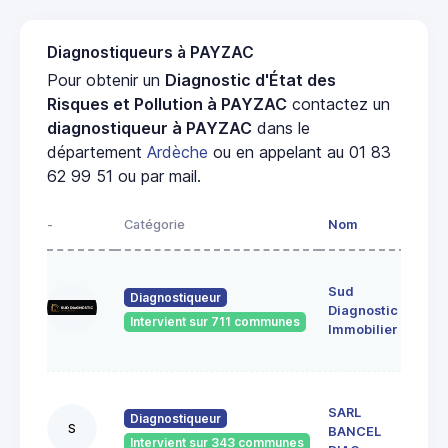
Diagnostiqueurs à PAYZAC
Pour obtenir un
Diagnostic d'État des
Risques et Pollution à PAYZAC
contactez un
diagnostiqueur à PAYZAC
dans le
département
Ardèche
ou en appelant au 01 83
62 99 51 ou par mail.
-
Catégorie
Nom
Adr
17
Sud
fau
Diagnostiqueur
Diagnostic
cire
Intervient sur 711 communes
072
Immobilier
Vivi
35,
SARL
DE
Diagnostiqueur
S
BANCEL
SYA
Intervient sur 343 communes