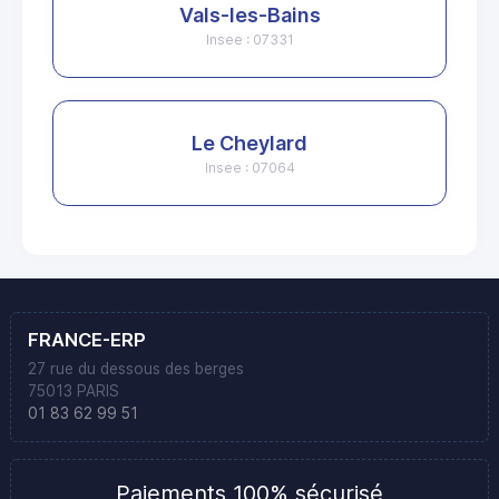
Vals-les-Bains
Insee : 07331
Le Cheylard
Insee : 07064
FRANCE-ERP
27 rue du dessous des berges
75013 PARIS
01 83 62 99 51
Paiements 100% sécurisé