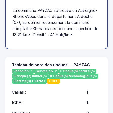
La commune PAYZAC se trouve en Auvergne-
Rhône-Alpes dans le département Ardèche
(07), au dernier recensement la commune
comptait 539 habitants pour une superficie de
13.21 km². Densité :
41 hab/km²
.
Tableau de bord des risques — PAYZAC
Radon niv. 1
Séisme niv. 2
0 risque(s) naturel(s)
0 risque(s) minier(s)
0 risque(s) technologique(s)
0 arrêté(s) CATNAT
1 ICPE
Casias :
1
ICPE :
1