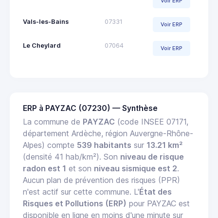
Voir ERP
Vals-les-Bains
07331
Voir ERP
Le Cheylard
07064
Voir ERP
ERP à PAYZAC (07230) — Synthèse
La commune de
PAYZAC
(code INSEE 07171,
département Ardèche, région Auvergne-Rhône-
Alpes) compte
539 habitants
sur
13.21 km²
(densité 41 hab/km²). Son
niveau de risque
radon est 1
et son
niveau sismique est 2
.
Aucun plan de prévention des risques (PPR)
n'est actif sur cette commune. L'
État des
Risques et Pollutions (ERP)
pour PAYZAC est
disponible en ligne en moins d'une minute sur