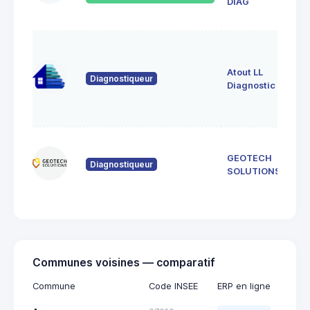
075
DIAG
DES
3 al
de 
Atout LL
074
Diagnostiqueur
Sai
Diagnostic
de
Cru
366
GEOTECH
de 
Diagnostiqueur
071
SOLUTIONS
Lus
Communes voisines — comparatif
Commune
Code INSEE
ERP en ligne