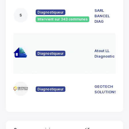
35,
SARL
DE
Diagnostiqueur
S
BANCEL
SYA
Intervient sur 343 communes
075
DIAG
DES
3 al
de 
Atout LL
074
Diagnostiqueur
Sai
Diagnostic
de
Cru
366
GEOTECH
de 
Diagnostiqueur
071
SOLUTIONS
Lus