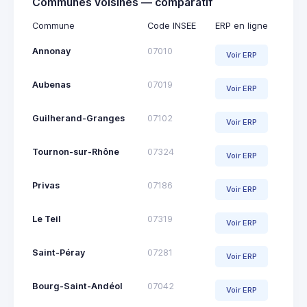
Communes voisines — comparatif
Commune
Code INSEE
ERP en ligne
Annonay
07010
Voir ERP
Aubenas
07019
Voir ERP
Guilherand-Granges
07102
Voir ERP
Tournon-sur-Rhône
07324
Voir ERP
Privas
07186
Voir ERP
Le Teil
07319
Voir ERP
Saint-Péray
07281
Voir ERP
Bourg-Saint-Andéol
07042
Voir ERP