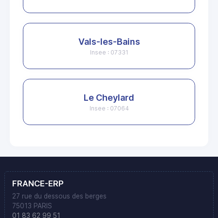
Vals-les-Bains
Insee : 07331
Le Cheylard
Insee : 07064
FRANCE-ERP
27 rue du dessous des berges
75013 PARIS
01 83 62 99 51