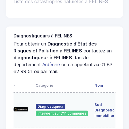
Liste des catastrophes naturelles à FELINES
Diagnostiqueurs à FELINES
Pour obtenir un
Diagnostic d'État des
Risques et Pollution à FELINES
contactez un
diagnostiqueur à FELINES
dans le
département
Ardèche
ou en appelant au 01 83
62 99 51 ou par mail.
-
Catégorie
Nom
Adr
17
Sud
fau
Diagnostiqueur
Diagnostic
cire
Intervient sur 711 communes
072
Immobilier
Vivi