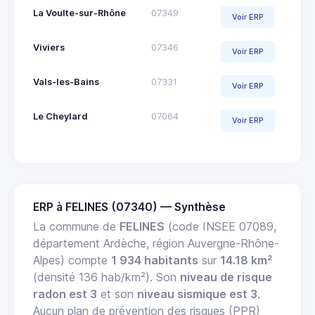
La Voulte-sur-Rhône
07349
Voir ERP
Viviers
07346
Voir ERP
Vals-les-Bains
07331
Voir ERP
Le Cheylard
07064
Voir ERP
ERP à FELINES (07340) — Synthèse
La commune de
FELINES
(code INSEE 07089,
département Ardèche, région Auvergne-Rhône-
Alpes) compte
1 934 habitants
sur
14.18 km²
(densité 136 hab/km²). Son
niveau de risque
radon est 3
et son
niveau sismique est 3
.
Aucun plan de prévention des risques (PPR)