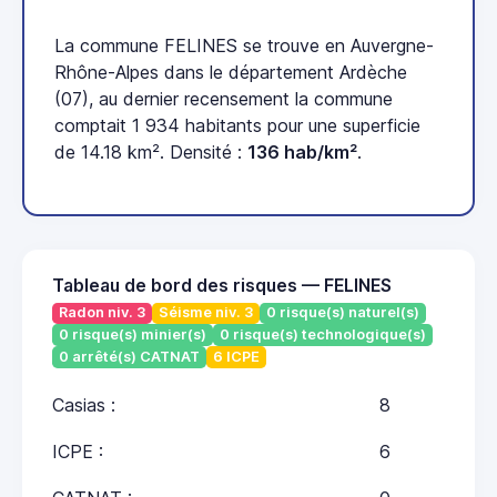
La commune FELINES se trouve en Auvergne-
Rhône-Alpes dans le département Ardèche
(07), au dernier recensement la commune
comptait 1 934 habitants pour une superficie
de 14.18 km². Densité :
136 hab/km²
.
Tableau de bord des risques — FELINES
Radon niv. 3
Séisme niv. 3
0 risque(s) naturel(s)
0 risque(s) minier(s)
0 risque(s) technologique(s)
0 arrêté(s) CATNAT
6 ICPE
Casias :
8
ICPE :
6