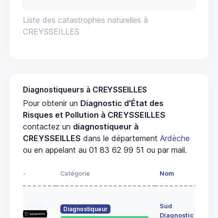
Liste des catastrophes naturelles à
CREYSSEILLES
Diagnostiqueurs à CREYSSEILLES
Pour obtenir un
Diagnostic d'État des
Risques et Pollution à CREYSSEILLES
contactez un
diagnostiqueur à
CREYSSEILLES
dans le département
Ardèche
ou en appelant au 01 83 62 99 51 ou par mail.
-
Catégorie
Nom
Adr
17
Sud
fau
Diagnostiqueur
Diagnostic
cire