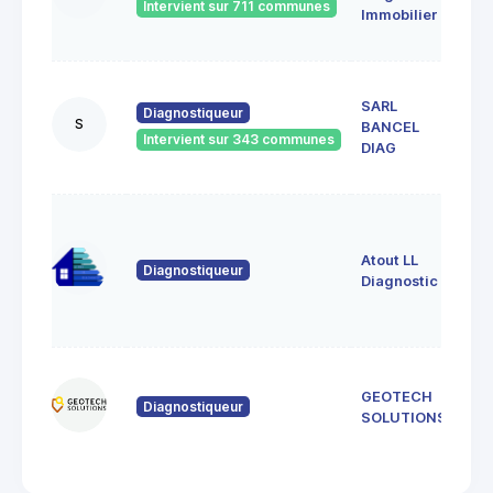
Intervient sur 711 communes
072
Immobilier
Vivi
35,
SARL
DE
Diagnostiqueur
S
BANCEL
SYA
Intervient sur 343 communes
075
DIAG
DES
3 al
de 
Atout LL
074
Diagnostiqueur
Sai
Diagnostic
de
Cru
366
GEOTECH
de 
Diagnostiqueur
071
SOLUTIONS
Lus