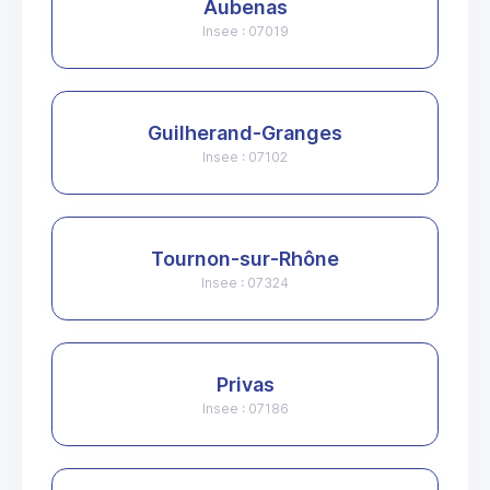
Aubenas
Insee : 07019
Guilherand-Granges
Insee : 07102
Tournon-sur-Rhône
Insee : 07324
Privas
Insee : 07186