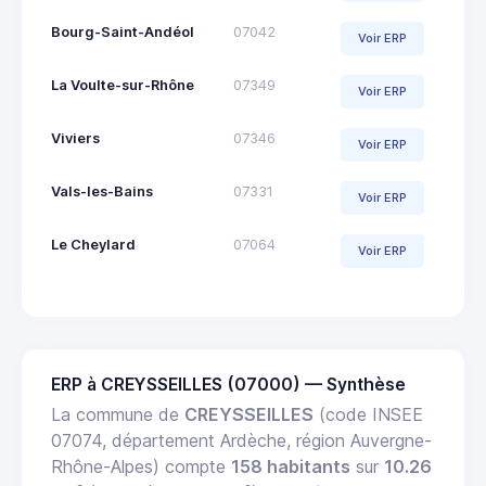
Bourg-Saint-Andéol
07042
Voir ERP
La Voulte-sur-Rhône
07349
Voir ERP
Viviers
07346
Voir ERP
Vals-les-Bains
07331
Voir ERP
Le Cheylard
07064
Voir ERP
ERP à CREYSSEILLES (07000) — Synthèse
La commune de
CREYSSEILLES
(code INSEE
07074, département Ardèche, région Auvergne-
Rhône-Alpes) compte
158 habitants
sur
10.26