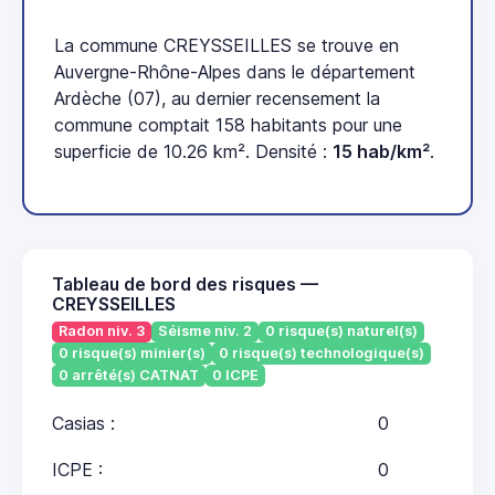
La commune CREYSSEILLES se trouve en
Auvergne-Rhône-Alpes dans le département
Ardèche (07), au dernier recensement la
commune comptait 158 habitants pour une
superficie de 10.26 km². Densité :
15 hab/km²
.
Tableau de bord des risques —
CREYSSEILLES
Radon niv. 3
Séisme niv. 2
0 risque(s) naturel(s)
0 risque(s) minier(s)
0 risque(s) technologique(s)
0 arrêté(s) CATNAT
0 ICPE
Casias :
0
ICPE :
0