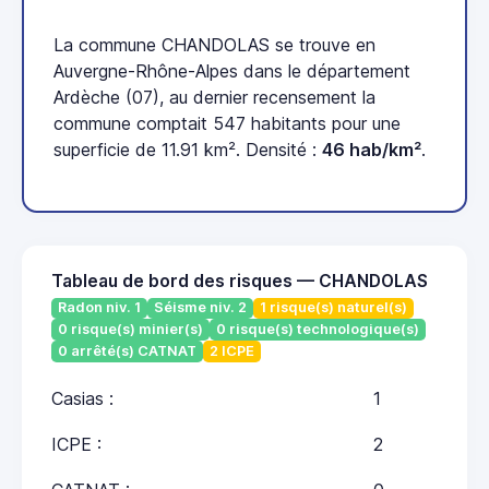
La commune CHANDOLAS se trouve en
Auvergne-Rhône-Alpes dans le département
Ardèche (07), au dernier recensement la
commune comptait 547 habitants pour une
superficie de 11.91 km². Densité :
46 hab/km²
.
Tableau de bord des risques — CHANDOLAS
Radon niv. 1
Séisme niv. 2
1 risque(s) naturel(s)
0 risque(s) minier(s)
0 risque(s) technologique(s)
0 arrêté(s) CATNAT
2 ICPE
Casias :
1
ICPE :
2