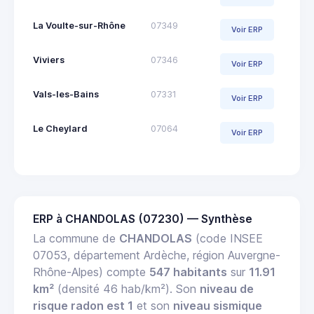
La Voulte-sur-Rhône
07349
Voir ERP
Viviers
07346
Voir ERP
Vals-les-Bains
07331
Voir ERP
Le Cheylard
07064
Voir ERP
ERP à CHANDOLAS (07230) — Synthèse
La commune de
CHANDOLAS
(code INSEE
07053, département Ardèche, région Auvergne-
Rhône-Alpes) compte
547 habitants
sur
11.91
km²
(densité 46 hab/km²). Son
niveau de
risque radon est 1
et son
niveau sismique