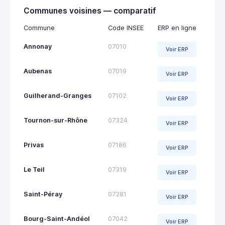
Communes voisines — comparatif
Commune
Code INSEE
ERP en ligne
Annonay
07010
Voir ERP
Aubenas
07019
Voir ERP
Guilherand-Granges
07102
Voir ERP
Tournon-sur-Rhône
07324
Voir ERP
Privas
07186
Voir ERP
Le Teil
07319
Voir ERP
Saint-Péray
07281
Voir ERP
Bourg-Saint-Andéol
07042
Voir ERP