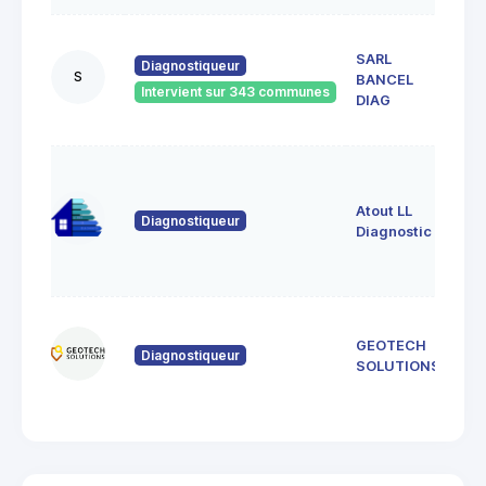
35,
SARL
DE
Diagnostiqueur
S
BANCEL
SYA
Intervient sur 343 communes
075
DIAG
DES
3 al
de 
Atout LL
074
Diagnostiqueur
Sai
Diagnostic
de
Cru
366
GEOTECH
de 
Diagnostiqueur
071
SOLUTIONS
Lus