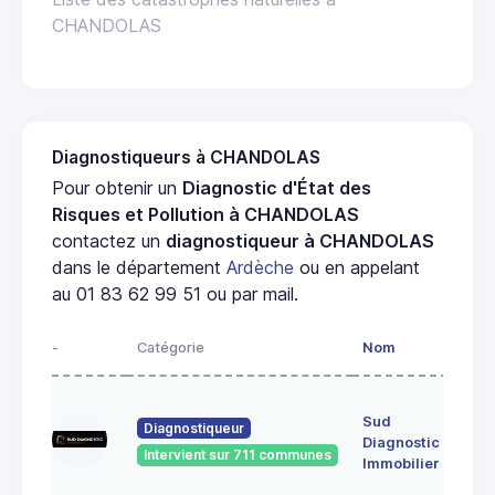
CHANDOLAS
Diagnostiqueurs à CHANDOLAS
Pour obtenir un
Diagnostic d'État des
Risques et Pollution à CHANDOLAS
contactez un
diagnostiqueur à CHANDOLAS
dans le département
Ardèche
ou en appelant
au 01 83 62 99 51 ou par mail.
-
Catégorie
Nom
Adr
17
Sud
fau
Diagnostiqueur
Diagnostic
cire
Intervient sur 711 communes
072
Immobilier
Vivi