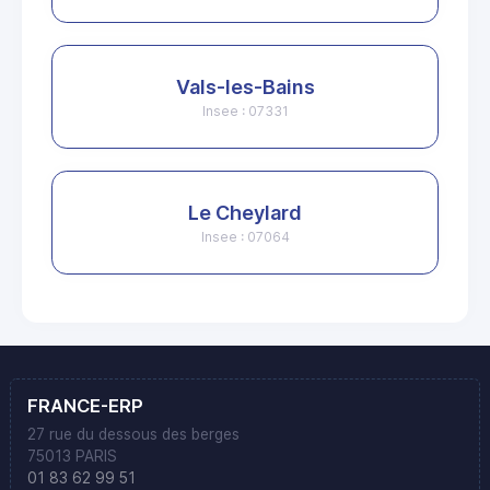
Vals-les-Bains
Insee : 07331
Le Cheylard
Insee : 07064
FRANCE-ERP
27 rue du dessous des berges
75013 PARIS
01 83 62 99 51